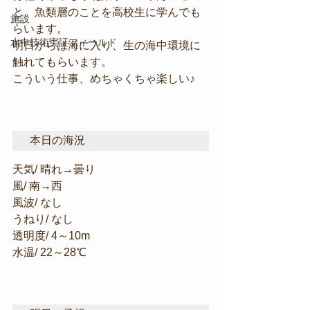
と、魚類層のことを高校生に学んでも
施設
らいます。
水中技術実証フィールド
明日からは海に入り、生の海中環境に
触れてもらいます。
こういう仕事、めちゃくちゃ楽しい♪
本日の海況
天気/ 晴れ→曇り
風/ 南→西
風波/ なし
うねり/ なし
透明度/ 4～10m
水温/ 22～28℃