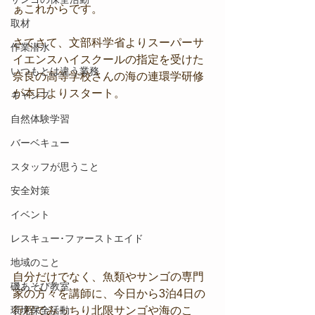
ぁこれからです。
取材
さてさて、文部科学省よりスーパーサ
作業潜水
イエンスハイスクールの指定を受けた
いつもとは違う業務
奈良の高等学校さんの海の連環学研修
が本日よりスタート。
キャンプ
自然体験学習
バーベキュー
スタッフが思うこと
安全対策
イベント
レスキュー･ファーストエイド
地域のこと
自分だけでなく、魚類やサンゴの専門
磯あそび教室
家の方々を講師に、今日から3泊4日の
環境保全活動
行程でみっちり北限サンゴや海のこ