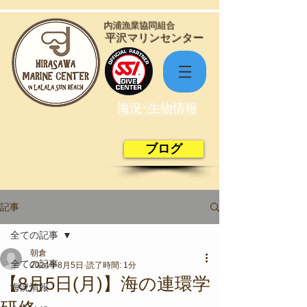
​内浦漁業協同組合
​平沢マリンセンター
海況･生物情報
ブログ
記事
全ての記事
朝倉
全ての記事
2024年8月5日
読了時間: 1分
【8月5日(月)】海の連環学
海況情報