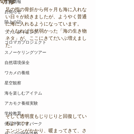
研修
生物情報
足の指の骨折から何ヶ月も海に入れな
お知らせ
い日々が続きましたが、ようやく普通
陸上の話
に海に入れるようになっています。
そうなれば当然弱かった「海の生き物
ファンダイビング
ネタ」が、ここにきてだいぶ増えまし
コロマガプロジェクト
た。
スノーケリングツアー
自然環境保全
ワカメの養殖
星空観察
海を楽しむアイテム
アカモク養殖実験
学校教育
そして透明度もじりじりと回復してい
るようです。
伊豆半島ジオパーク
エンジンがかかり、暖まってきて、さ
サンゴの保全活動