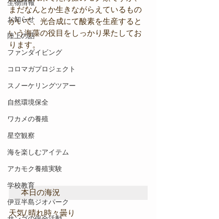
生物情報
まだなんとか生きながらえているもの
お知らせ
がいて、光合成にて酸素を生産すると
いう海藻の役目をしっかり果たしてお
陸上の話
ります。
ファンダイビング
コロマガプロジェクト
スノーケリングツアー
自然環境保全
ワカメの養殖
星空観察
海を楽しむアイテム
アカモク養殖実験
学校教育
本日の海況
伊豆半島ジオパーク
天気/ 晴れ時々曇り
サンゴの保全活動