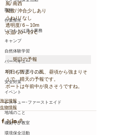
風/ 南西
取材
風波/ 沖合少しあり
うねり/ なし
作業潜水
透明度/ 6～10m
いつもとは違う業務
水温/ 20～29℃
キャンプ
自然体験学習
明日の予報
バーベキュー
スタッフが思うこと
明日も西よりの風、昼頃から強まりそ
うで、晴天の予報です。
安全対策
ボートは午前中が良さそうですね。
イベント
海況情報
レスキュー･ファーストエイド
生物情報
地域のこと
磯あそび教室
環境保全活動