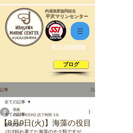
​内浦漁業協同組合
​平沢マリンセンター
海況･生物情報
ブログ
記事
全ての記事
朝倉
全ての記事
2022年8月9日
読了時間: 1分
【8月9日(火)】海藻の役目
海況情報
ほぼ枯れ果てた海藻のモク類ですが、