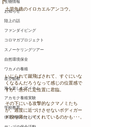
ド
生物情報
土管魚礁のイロカエルアンコウ。
お知らせ
陸上の話
ファンダイビング
コロマガプロジェクト
スノーケリングツアー
自然環境保全
ワカメの養殖
いじられて蹴飛ばされて、すぐにいな
星空観察
くなるんだろうなって感じの位置感で
海を楽しむアイテム
すが、意外に定位置に君臨。
アカモク養殖実験
その下にいる攻撃的なクマノミたち
学校教育
が、過度に近づけさせないボディガー
ド役を果たしてくれているのかも･･･。
伊豆半島ジオパーク
サンゴの保全活動