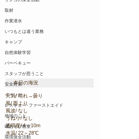
取材
作業潜水
いつもとは違う業務
キャンプ
自然体験学習
バーベキュー
スタッフが思うこと
本日の海況
安全対策
イベント
天気/ 晴れ→曇り
風/ 西より
レスキュー･ファーストエイド
風波/ なし
地域のこと
うねり/ なし
透明度/ 4～10m
磯あそび教室
水温/ 22～28℃
環境保全活動