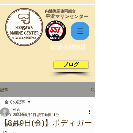
​内浦漁業協同組合
​平沢マリンセンター
海況･生物情報
ブログ
記事
全ての記事
朝倉
全ての記事
2024年8月9日
読了時間: 1分
【8月9日(金)】ボディガー
海況情報