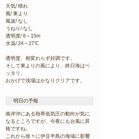
天気/ 晴れ
風/ 東より
風波/ なし
うねり/ なし
透明度/ 8～15m
水温/ 24～27℃
透明度、相変わらず好調です。
そして東よりの風により、終日海はベ
ッタリ。
おかげで浅場はかなりクリアです。
明日の予報
南岸沖にある熱帯低気圧の動向が気に
なるところですが、今夜にも台風に昇
格ですね。
これから徐々に伊豆半島の海域に影響