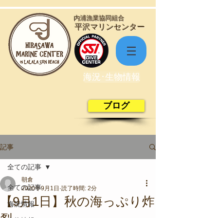
​内浦漁業協同組合
​平沢マリンセンター
海況･生物情報
ブログ
記事
全ての記事
朝倉
全ての記事
2020年9月1日
読了時間: 2分
【9月1日】秋の海っぷり炸
海況情報