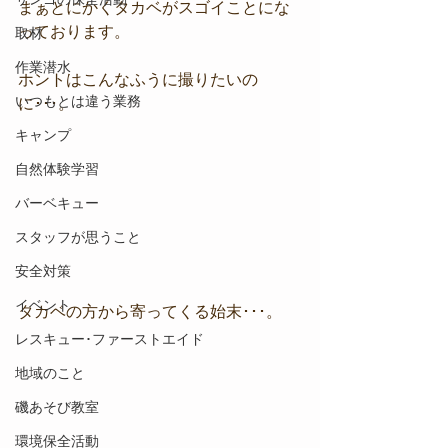
まぁとにかくタカベがスゴイことにな
っております。
取材
作業潜水
ホントはこんなふうに撮りたいの
いつもとは違う業務
に･･･。
キャンプ
自然体験学習
バーベキュー
スタッフが思うこと
安全対策
イベント
タカベの方から寄ってくる始末･･･。
レスキュー･ファーストエイド
地域のこと
磯あそび教室
環境保全活動