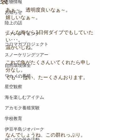
裂
生物情報
あぁ～、透明度良いなぁ～。
お知らせ
嬉しいなぁ～。
陸上の話
こんな海なら1日何ダイブでもしていた
ファンダイビング
い･･･。
コロマガプロジェクト
温かいしね。
スノーケリングツアー
これで魚がたくさんいてくれたら申し
自然環境保全
分なし。
ワカメの養殖
でも･･･はい、たーくさんおります。
星空観察
海を楽しむアイテム
アカモク養殖実験
学校教育
伊豆半島ジオパーク
なんでしょうね、この群れっぷり。
サンゴの保全活動