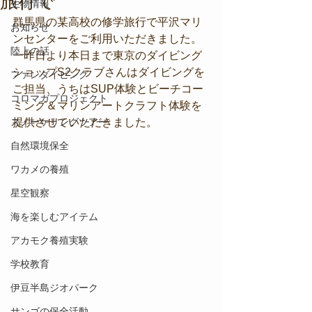
旅行で
生物情報
群馬県の某高校の修学旅行で平沢マリ
お知らせ
ンセンターをご利用いただきました。
陸上の話
一昨日より本日まで東京のダイビング
ショップS2クラブさんはダイビングを
ファンダイビング
ご担当、うちはSUP体験とビーチコー
コロマガプロジェクト
ミング＆マリンアートクラフト体験を
スノーケリングツアー
提供させていただきました。
自然環境保全
ワカメの養殖
星空観察
海を楽しむアイテム
アカモク養殖実験
学校教育
伊豆半島ジオパーク
サンゴの保全活動