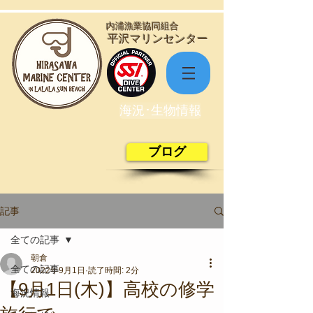
​内浦漁業協同組合
​平沢マリンセンター
海況･生物情報
ブログ
記事
全ての記事
朝倉
全ての記事
2022年9月1日
読了時間: 2分
【9月1日(木)】高校の修学
海況情報