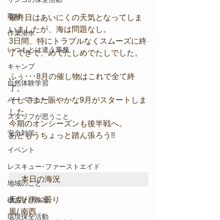
取材
最終日はあいにくの天気となってしま
いましたが、海は問題なし。
作業潜水
3日間、特にトラブルなくスムーズに終
いつもとは違う業務
了できて、めでたしめでたしでした。
キャンプ
ふぅ･･･8月の催し物はこれで全て終
自然体験学習
了。
バーベキュー
そしてまた賑やかな9月がスタートしま
した。
スタッフが思うこと
今期のオンシーズンも後半戦へ。
安全対策
あともうちょっと踏ん張ろう!!
イベント
レスキュー･ファーストエイド
本日の海況
地域のこと
天気/ 雨↔曇り
磯あそび教室
風/ 南西
環境保全活動