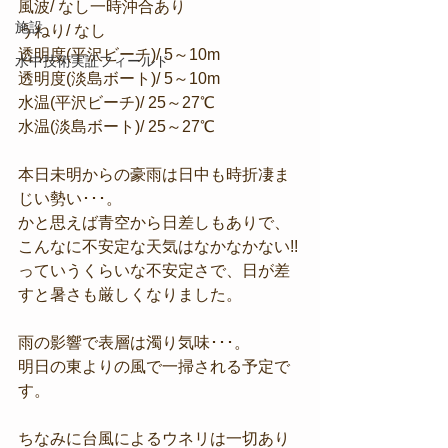
風波/ なし一時沖合あり
施設
うねり/ なし
透明度(平沢ビーチ)/ 5～10m
水中技術実証フィールド
透明度(淡島ボート)/ 5～10m
水温(平沢ビーチ)/ 25～27℃
水温(淡島ボート)/ 25～27℃
本日未明からの豪雨は日中も時折凄ま
じい勢い･･･。
かと思えば青空から日差しもありで、
こんなに不安定な天気はなかなかない!! 
っていうくらいな不安定さで、日が差
すと暑さも厳しくなりました。
雨の影響で表層は濁り気味･･･。
明日の東よりの風で一掃される予定で
す。
ちなみに台風によるウネリは一切あり