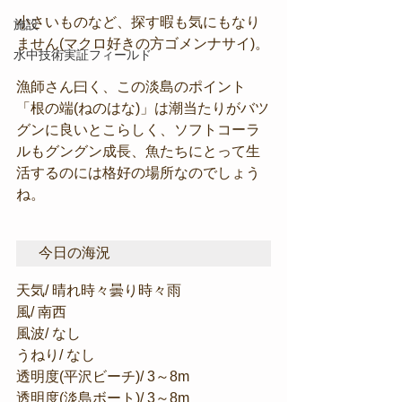
小さいものなど、探す暇も気にもなり
施設
ません(マクロ好きの方ゴメンナサイ)。
水中技術実証フィールド
漁師さん曰く、この淡島のポイント
「根の端(ねのはな)」は潮当たりがバツ
グンに良いとこらしく、ソフトコーラ
ルもグングン成長、魚たちにとって生
活するのには格好の場所なのでしょう
ね。
今日の海況
天気/ 晴れ時々曇り時々雨
風/ 南西
風波/ なし
うねり/ なし
透明度(平沢ビーチ)/ 3～8m
透明度(淡島ボート)/ 3～8m