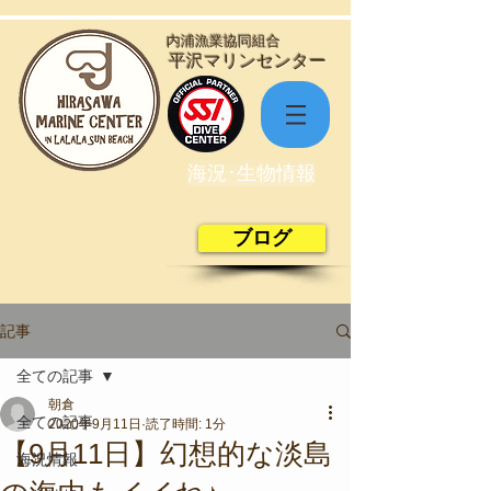
​内浦漁業協同組合
​平沢マリンセンター
海況･生物情報
ブログ
記事
全ての記事
朝倉
全ての記事
2020年9月11日
読了時間: 1分
【9月11日】幻想的な淡島
海況情報