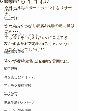
の海中もイイね♪
生物情報
今日は淡島のボートポイントをリサー
お知らせ
チ。
陸上の話
うーん、やっぱり表層&浅場の透明度は
ファンダイビング
悪め･･･。
コロマガプロジェクト
でも深度を下げれば徐々に見えてき
スノーケリングツアー
て、まぁそれでも10m見えるかどうか
ってくらいでしたけど。
自然環境保全
ワカメの養殖
そうなると深場は幻想的な雰囲気に。
星空観察
海を楽しむアイテム
アカモク養殖実験
学校教育
伊豆半島ジオパーク
サンゴの保全活動