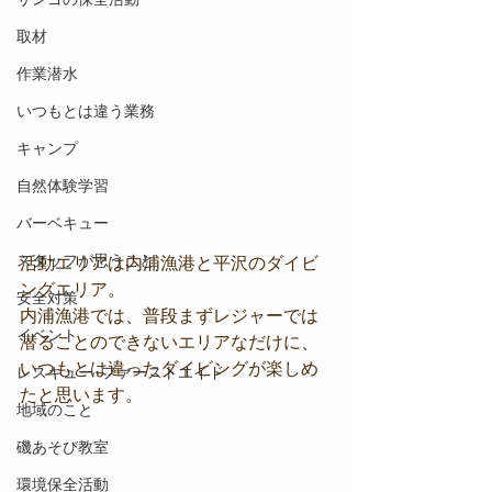
取材
作業潜水
いつもとは違う業務
キャンプ
自然体験学習
バーベキュー
スタッフが思うこと
活動エリアは内浦漁港と平沢のダイビ
ングエリア。
安全対策
内浦漁港では、普段まずレジャーでは
イベント
潜ることのできないエリアなだけに、
いつもとは違ったダイビングが楽しめ
レスキュー･ファーストエイド
たと思います。
地域のこと
磯あそび教室
環境保全活動