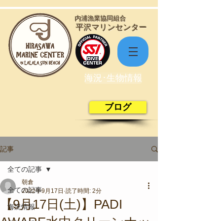
​内浦漁業協同組合
​平沢マリンセンター
海況･生物情報
ブログ
記事
全ての記事
朝倉
全ての記事
2022年9月17日
読了時間: 2分
【9月17日(土)】PADI
海況情報