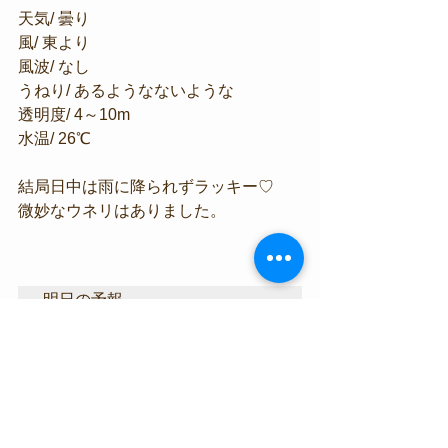
天気/ 曇り
風/ 東より
風波/ なし
うねり/ あるようなないような
透明度/ 4～10m
水温/ 26℃
結局日中は雨に降られずラッキー♡
微妙なウネリはありました。
明日の予報
明日は北のち東よりの風、雨の予報で
す。
明日は微妙なウネリによる底揺れ、雨
の影響で透明度は少しダウンしちゃい
そうですが、通常オープンの見込みで