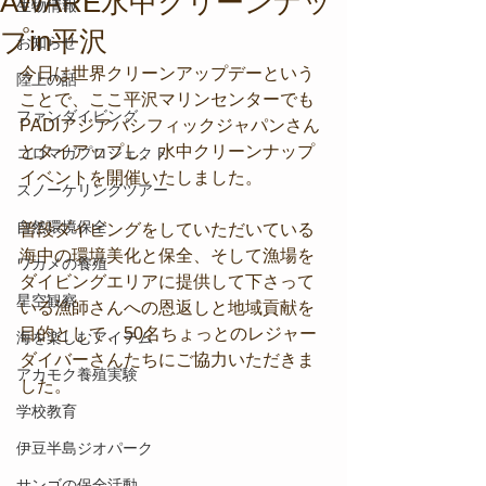
AWARE水中クリーンナッ
生物情報
プin平沢
お知らせ
今日は世界クリーンアップデーという
陸上の話
ことで、ここ平沢マリンセンターでも
ファンダイビング
PADIアジアパシフィックジャパンさん
とタイアップし、水中クリーンナップ
コロマガプロジェクト
イベントを開催いたしました。
スノーケリングツアー
自然環境保全
普段ダイビングをしていただいている
海中の環境美化と保全、そして漁場を
ワカメの養殖
ダイビングエリアに提供して下さって
星空観察
いる漁師さんへの恩返しと地域貢献を
目的として、50名ちょっとのレジャー
海を楽しむアイテム
ダイバーさんたちにご協力いただきま
アカモク養殖実験
した。
学校教育
伊豆半島ジオパーク
サンゴの保全活動