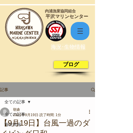
​内浦漁業協同組合
​平沢マリンセンター
海況･生物情報
ブログ
記事
全ての記事
朝倉
全ての記事
2021年9月19日
読了時間: 1分
【9月19日】台風一過のダ
海況情報