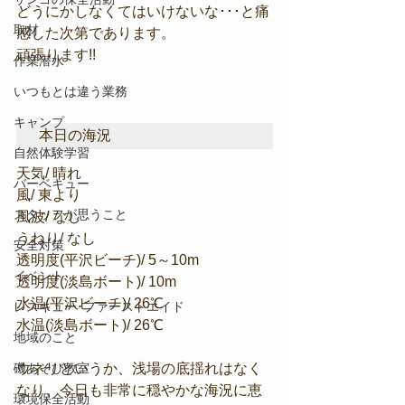
どうにかしなくてはいけないな･･･と痛
取材
感した次第であります。
頑張ります!!
作業潜水
いつもとは違う業務
キャンプ
本日の海況
自然体験学習
天気/ 晴れ
バーベキュー
風/ 東より
スタッフが思うこと
風波/ なし
うねり/ なし
安全対策
透明度(平沢ビーチ)/ 5～10m
イベント
透明度(淡島ボート)/ 10m
水温(平沢ビーチ)/ 26℃
レスキュー･ファーストエイド
水温(淡島ボート)/ 26℃
地域のこと
磯あそび教室
ウネリというか、浅場の底揺れはなく
なり、今日も非常に穏やかな海況に恵
環境保全活動