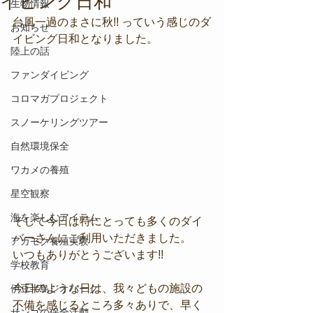
イビング日和
生物情報
台風一過のまさに秋!! っていう感じのダ
お知らせ
イビング日和となりました。
陸上の話
ファンダイビング
コロマガプロジェクト
スノーケリングツアー
自然環境保全
ワカメの養殖
星空観察
海を楽しむアイテム
そして今日は特にとっても多くのダイ
バーさんにご利用いただきました。
アカモク養殖実験
いつもありがとうございます!!
学校教育
今日のような日は、我々どもの施設の
伊豆半島ジオパーク
不備を感じるところ多々ありで、早く
サンゴの保全活動