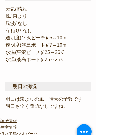
天気/ 晴れ
風/ 東より
風波/ なし
うねり/ なし
透明度(平沢ビーチ)/ 5～10m
透明度(淡島ボート)/ 7～10m
水温(平沢ビーチ)/ 25～26℃
水温(淡島ボート)/ 25～26℃
明日の海況
明日は東よりの風、晴天の予報です。
明日も全く問題なしですね。
海況情報
生物情報
伊豆半島ジオパーク