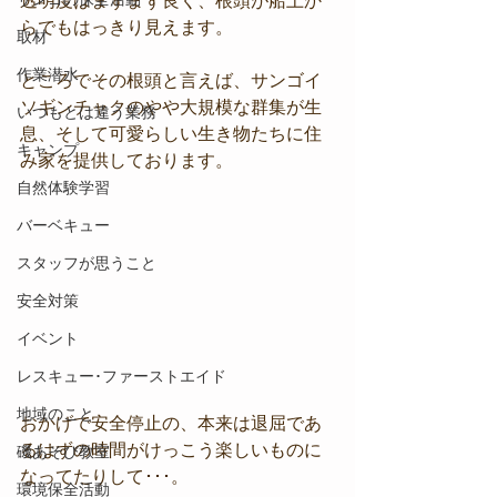
透明度はまずまず良く、根頭が船上か
らでもはっきり見えます。
取材
作業潜水
ところでその根頭と言えば、サンゴイ
ソギンチャクのやや大規模な群集が生
いつもとは違う業務
息、そして可愛らしい生き物たちに住
キャンプ
み家を提供しております。
自然体験学習
バーベキュー
スタッフが思うこと
安全対策
イベント
レスキュー･ファーストエイド
地域のこと
おかげで安全停止の、本来は退屈であ
るはずの時間がけっこう楽しいものに
磯あそび教室
なってたりして･･･。
環境保全活動