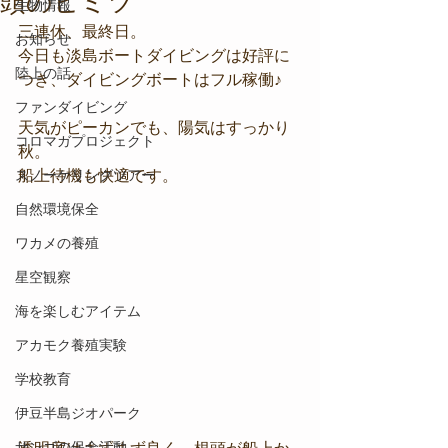
頭のヒミツ
生物情報
三連休、最終日。
お知らせ
今日も淡島ボートダイビングは好評に
陸上の話
つき、ダイビングボートはフル稼働♪
ファンダイビング
天気がピーカンでも、陽気はすっかり
コロマガプロジェクト
秋。
スノーケリングツアー
船上待機も快適です。
自然環境保全
ワカメの養殖
星空観察
海を楽しむアイテム
アカモク養殖実験
学校教育
伊豆半島ジオパーク
サンゴの保全活動