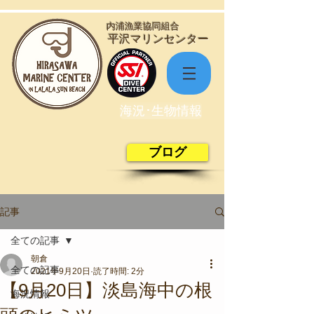
​内浦漁業協同組合
​平沢マリンセンター
海況･生物情報
ブログ
記事
全ての記事
朝倉
全ての記事
2021年9月20日
読了時間: 2分
【9月20日】淡島海中の根
海況情報