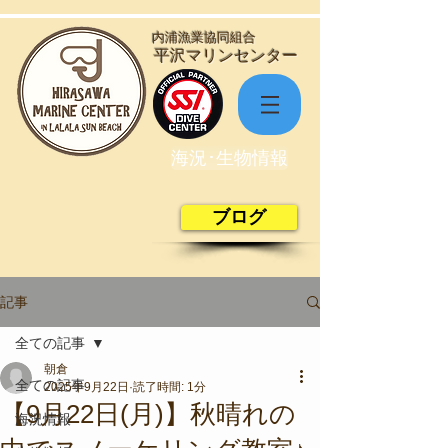
​内浦漁業協同組合
​平沢マリンセンター
海況･生物情報
ブログ
記事
全ての記事
朝倉
全ての記事
2025年9月22日
読了時間: 1分
【9月22日(月)】秋晴れの
海況情報