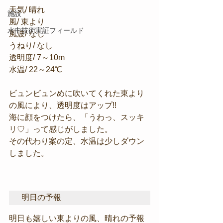
天気/ 晴れ
施設
風/ 東より
水中技術実証フィールド
風波/ なし
うねり/ なし
透明度/ 7～10m
水温/ 22～24℃
ビュンビュンめに吹いてくれた東より
の風により、透明度はアップ!!
海に顔をつけたら、「うわっ、スッキ
リ♡」って感じがしました。
その代わり案の定、水温は少しダウン
しました。
明日の予報
明日も嬉しい東よりの風、晴れの予報