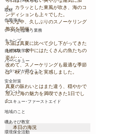
今日は、秋らしい爽やかな陽気に加
え、カラッとした東風が吹き、海のコ
取材
ンディションも上々でした。
作業潜水
そんな中、久しぶりのスノーケリング
教室を開催♪
いつもとは違う業務
キャンプ
水温は真夏に比べて少し下がってきた
ものの、水中にはたくさんの魚たちの
自然体験学習
姿が･･･。
バーベキュー
改めて、スノーケリングも最適な季節
スタッフが思うこと
は「秋」だなぁと実感しました。
安全対策
真夏の賑わいとはまた違う、穏やかで
イベント
澄んだ海の魅力を満喫できた1日でし
た。
レスキュー･ファーストエイド
地域のこと
磯あそび教室
本日の海況
環境保全活動