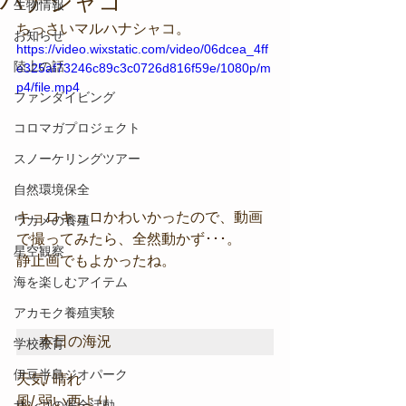
ハナシャコ
生物情報
ちっさいマルハナシャコ。
お知らせ
https://video.wixstatic.com/video/06dcea_4ff
陸上の話
e325af73246c89c3c0726d816f59e/1080p/m
p4/file.mp4
ファンダイビング
コロマガプロジェクト
スノーケリングツアー
自然環境保全
キョロキョロかわいかったので、動画
ワカメの養殖
で撮ってみたら、全然動かず･･･。
星空観察
静止画でもよかったね。
海を楽しむアイテム
アカモク養殖実験
本日の海況
学校教育
伊豆半島ジオパーク
天気/ 晴れ
風/ 弱い西より
サンゴの保全活動