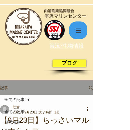
​内浦漁業協同組合
​平沢マリンセンター
海況･生物情報
ブログ
記事
全ての記事
朝倉
全ての記事
2021年9月23日
読了時間: 1分
【9月23日】ちっさいマル
海況情報