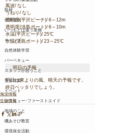
風波/ なし
取材
うねり/ なし
透明度(平沢ビーチ)/ 6～12m
作業潜水
透明度(淡島ボート)/ 6～10m
いつもとは違う業務
水温(平沢ビーチ)/ 25℃
キャンプ
水温(淡島ボート)/ 23～25℃
自然体験学習
バーベキュー
明日の予報
スタッフが思うこと
明日は東よりの風、晴天の予報です。
安全対策
終日ベッタリでしょう。
イベント
海況情報
生物情報
レスキュー･ファーストエイド
地域のこと
磯あそび教室
環境保全活動