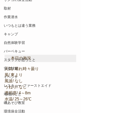
取材
作業潜水
いつもとは違う業務
キャンプ
自然体験学習
バーベキュー
本日の海況
スタッフが思うこと
安全対策
天気/ 晴れ時々曇り
風/ 東より
イベント
風波/ なし
レスキュー･ファーストエイド
うねり/ なし
透明度/ 4～8m
地域のこと
水温/ 25～26℃
磯あそび教室
環境保全活動