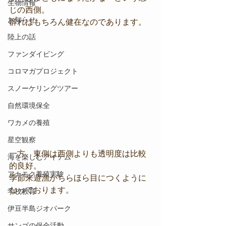
生物情報
じの西側。
お知らせ
群れはもちろん健在なのであります。
陸上の話
ファンダイビング
コロマガプロジェクト
スノーケリングツアー
自然環境保全
ワカメの養殖
星空観察
一方、東側は西側よりも透明度は比較
海を楽しむアイテム
的良好。
アカモク養殖実験
季節来遊漁がちらほら目につくように
なっております。
学校教育
伊豆半島ジオパーク
サンゴの保全活動