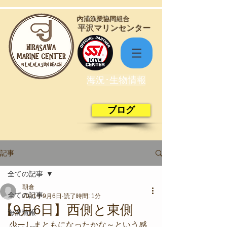
​内浦漁業協同組合
​平沢マリンセンター
海況･生物情報
ブログ
記事
全ての記事
朝倉
全ての記事
2021年9月6日
読了時間: 1分
【9月6日】西側と東側
海況情報
少ーしまともになったかな～という感