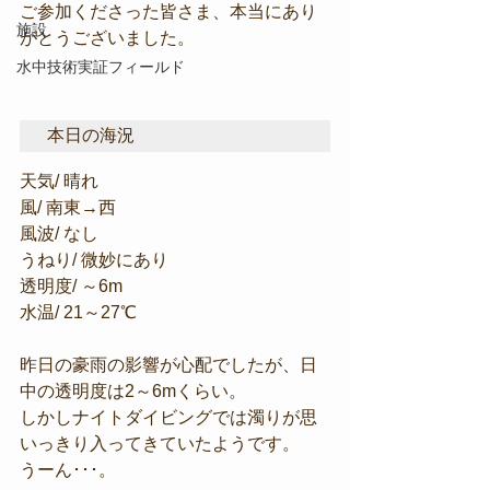
ご参加くださった皆さま、本当にあり
施設
がとうございました。
水中技術実証フィールド
本日の海況
天気/ 晴れ
風/ 南東→西
風波/ なし
うねり/ 微妙にあり
透明度/ ～6m
水温/ 21～27℃
昨日の豪雨の影響が心配でしたが、日
中の透明度は2～6mくらい。
しかしナイトダイビングでは濁りが思
いっきり入ってきていたようです。
うーん･･･。