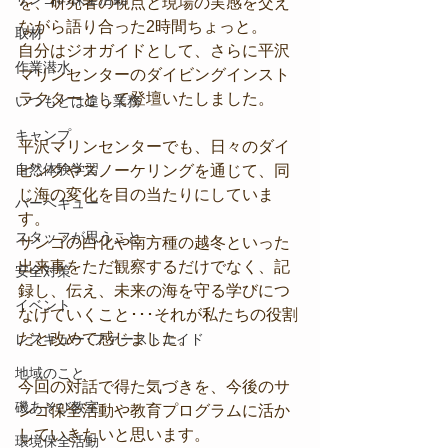
を、研究者の視点と現場の実感を交え
ながら語り合った2時間ちょっと。
取材
自分はジオガイドとして、さらに平沢
作業潜水
マリンセンターのダイビングインスト
ラクターとして登壇いたしました。
いつもとは違う業務
キャンプ
平沢マリンセンターでも、日々のダイ
自然体験学習
ビングやスノーケリングを通じて、同
じ海の変化を目の当たりにしていま
バーベキュー
す。
スタッフが思うこと
サンゴの白化や南方種の越冬といった
出来事をただ観察するだけでなく、記
安全対策
録し、伝え、未来の海を守る学びにつ
イベント
なげていくこと･･･それが私たちの役割
だと改めて感じました。
レスキュー･ファーストエイド
地域のこと
今回の対話で得た気づきを、今後のサ
磯あそび教室
ンゴ保全活動や教育プログラムに活か
していきたいと思います。
環境保全活動