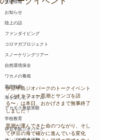
のトークイベント
生物情報
お知らせ
陸上の話
ファンダイビング
コロマガプロジェクト
スノーケリングツアー
自然環境保全
ワカメの養殖
星空観察
伊豆半島ジオパークのトークイベント
「ジオカフェ〜黒潮とサンゴを語
海を楽しむアイテム
る〜」は本日、おかげさまで無事終了
アカモク養殖実験
しました！
学校教育
黒潮が運んできた命のつながり、そし
伊豆半島ジオパーク
て伊豆の海で確かに進んでいる変化
サンゴの保全活動