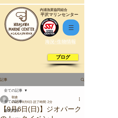
​内浦漁業協同組合
​平沢マリンセンター
海況･生物情報
ブログ
記事
全ての記事
朝倉
全ての記事
2025年9月6日
読了時間: 2分
【9月6日(日)】ジオパーク
海況情報