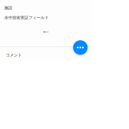
施設
水中技術実証フィールド
コメント
コメントを追加…
【6月12日(金)】NEDO
【2月4日(水)】
Challenge for BLUE
ーミーティング
ECONOMY一次コンペテ
ィション表彰式
内浦漁業協同組合
平沢マリンセンター
〒410-0234