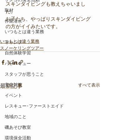
スキンダイビングも教えちゃいまし
取材
た。
お子たち、やっぱりスキンダイビング
作業潜水
の方がイイみたいです。
いつもとは違う業務
いつもとは違う業務
キャンプ
スノーケリングツアー
自然体験学習
バーベキュー
スタッフが思うこと
安全対策
すべて表示
最新記事
イベント
レスキュー･ファーストエイド
地域のこと
磯あそび教室
環境保全活動