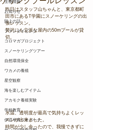
ケリングプールレッスン
生物情報
昨日はスタッフ山ちゃんと、東京都町
お知らせ
田市にあるT学園にスノーケリングの出
陸上の話
張レッスン。
贅沢にも立派な屋内の50mプールが貸
ファンダイビング
切。
コロマガプロジェクト
スノーケリングツアー
自然環境保全
ワカメの養殖
星空観察
海を楽しむアイテム
アカモク養殖実験
学校教育
水温、透明度が最高で気持ちよくレッ
スンが出来ました。
伊豆半島ジオパーク
時間が少し余ったので、我慢できずに
サンゴの保全活動