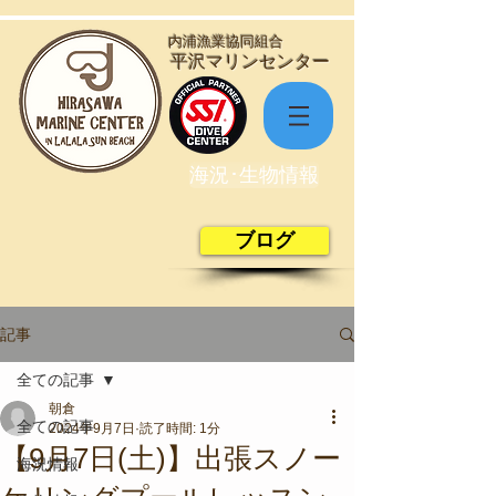
​内浦漁業協同組合
​平沢マリンセンター
海況･生物情報
ブログ
記事
全ての記事
朝倉
全ての記事
2024年9月7日
読了時間: 1分
【9月7日(土)】出張スノー
海況情報