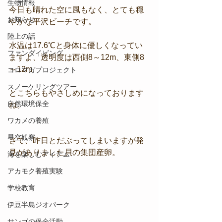
生物情報
今日も晴れた空に風もなく、とても穏
お知らせ
やかな平沢ビーチです。
陸上の話
水温は17.6℃と身体に優しくなってい
ファンダイビング
ますよ、透明度は西側8～12m、東側8
～12m
コロマガプロジェクト
スノーケリングツアー
とこちらもやさしめになっております
自然環境保全
ね。
ワカメの養殖
星空観察
さて、昨日とだぶってしまいますが発
見がありました貝の集団産卵。
海を楽しむアイテム
アカモク養殖実験
学校教育
伊豆半島ジオパーク
サンゴの保全活動