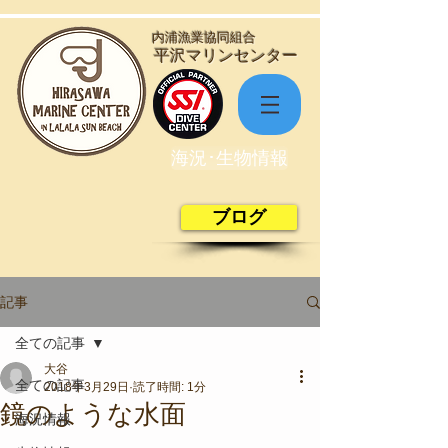
​内浦漁業協同組合
​平沢マリンセンター
海況･生物情報
ブログ
記事
全ての記事
大谷
全ての記事
2018年3月29日
読了時間: 1分
鏡のような水面
海況情報