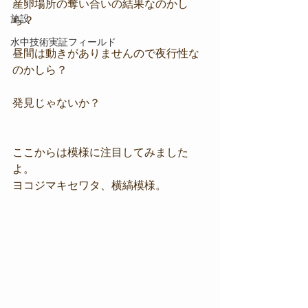
産卵場所の奪い合いの結果なのかし
施設
ら？
水中技術実証フィールド
昼間は動きがありませんので夜行性な
のかしら？
発見じゃないか？
ここからは模様に注目してみました
よ。
ヨコジマキセワタ、横縞模様。