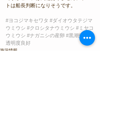
トは船長判断になりそうです。
#ヨコジマキセワタ
#ダイオウタテジマ
ウミウシ
#クロシタナウミウシ
#ミヤコ
ウミウシ
#ナガニシの産卵
#黒潮効果
#
透明度良好
海況情報
生物情報
すべて表示
最新記事