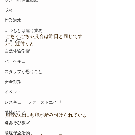
取材
作業潜水
いつもとは違う業務
ごちゃごちゃ具合は昨日と同じです
キャンプ
が、近付くと。
自然体験学習
バーベキュー
スタッフが思うこと
安全対策
イベント
レスキュー･ファーストエイド
地域のこと
貝殻の上にも卵が産み付けられていま
す。
磯あそび教室
環境保全活動