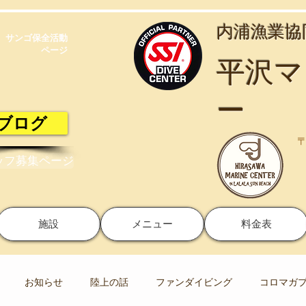
​内浦漁業
サンゴ保全活動​
ページ
​平沢
ー
ブログ
〒
ッフ募集ページ
施設
メニュー
料金表
お知らせ
陸上の話
ファンダイビング
コロマガ