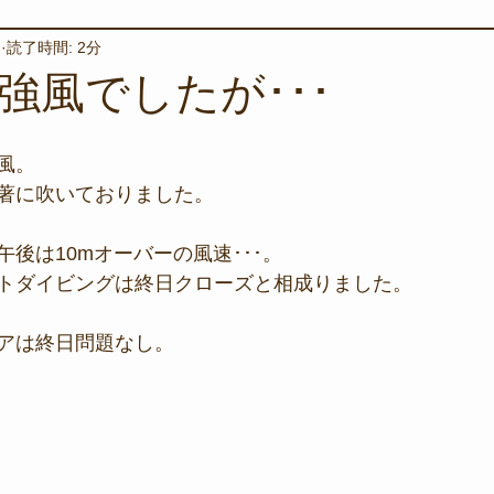
日
読了時間: 2分
境保全
ワカメの養殖
星空観察
海を楽しむアイテム
強風でしたが･･･
サンゴの保全活動
取材
作業潜水
いつもとは違
風。
著に吹いておりました。
スタッフが思うこと
安全対策
イベント
レスキュー
後は10mオーバーの風速･･･。
トダイビングは終日クローズと相成りました。
環境保全活動
施設
水中技術実証フィールド
アは終日問題なし。