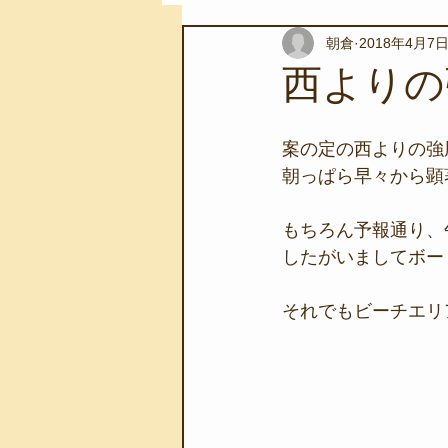
朝倉
2018年4月7
スノーケリングツアー
自然環
西よりの
学校教育
伊豆半島ジオパーク
案の定の西よりの強
朝っぱら早々から顕
自然体験学習
バーベキュー
もちろん予報通り、午
したがいましてボー
地域のこと
磯あそび教室
それでもビーチエリ