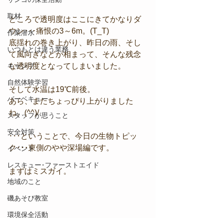
取材
ところで透明度はここにきてかなりダ
ウン･･･痛恨の3～6m。(T_T)
作業潜水
底揺れの巻き上がり、昨日の雨、そし
いつもとは違う業務
て風向きなどが相まって、そんな残念
キャンプ
な透明度となってしまいました。
自然体験学習
そして水温は19℃前後。
バーベキュー
あら、またちょっぴり上がりました
ね。(^^)/
スタッフが思うこと
安全対策
･･･ということで、今日の生物トピッ
ク･･･東側のやや深場編です。
イベント
レスキュー･ファーストエイド
まずはミスガイ。
地域のこと
磯あそび教室
環境保全活動