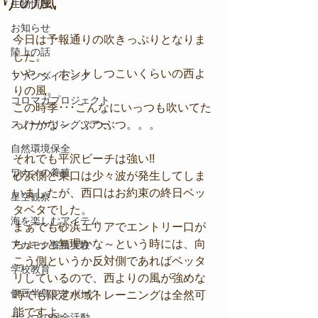
りの風
生物情報
お知らせ
今日は予報通りの吹きっぷりとなりま
陸上の話
した。
いや～、ホントしつこいくらいの西よ
ファンダイビング
りの風。
コロマガプロジェクト
この時季･･･こんなにいっつも吹いてた
スノーケリングツアー
っけかな～、ぶつぶつ。。。
自然環境保全
それでも平沢ビーチは強い!!
ワカメの養殖
砂浜側と東口は少々波が発生してしま
いましたが、西口はお約束の終日ベッ
星空観察
タベタでした。
海を楽しむアイテム
まぁでも砂浜エリアでエントリー口が
ちょっと無理かな～という時には、向
アカモク養殖実験
こう側というか反対側であればベッタ
学校教育
リしているので、西よりの風が強めな
伊豆半島ジオパーク
時でも限定水域トレーニングは全然可
能ですよ。
サンゴの保全活動