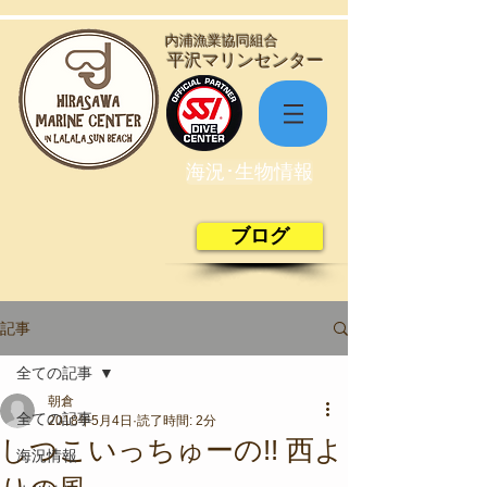
​内浦漁業協同組合
​平沢マリンセンター
海況･生物情報
ブログ
記事
全ての記事
朝倉
全ての記事
2018年5月4日
読了時間: 2分
しつこいっちゅーの!! 西よ
海況情報