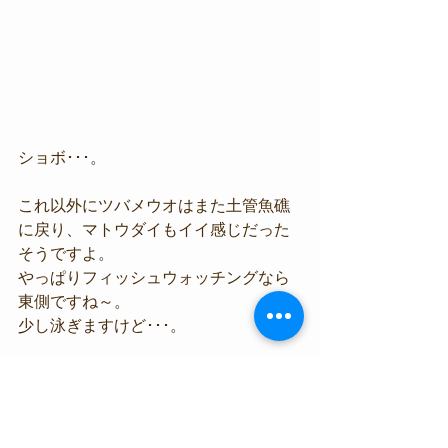
ショボ･･･。
これ以外にツバメウオはまた土管魚礁
に戻り、マトウダイもイイ感じだった
そうですよ。
やっぱりフィッシュウォッチングなら
東側ですね～。
少し泳ぎますけど･･･。
明日も西よりのやや強めの風予報。
(>_<)
もちろん平沢エリアでのビーチダイビ
ングは終日問題ありませんが、明日も