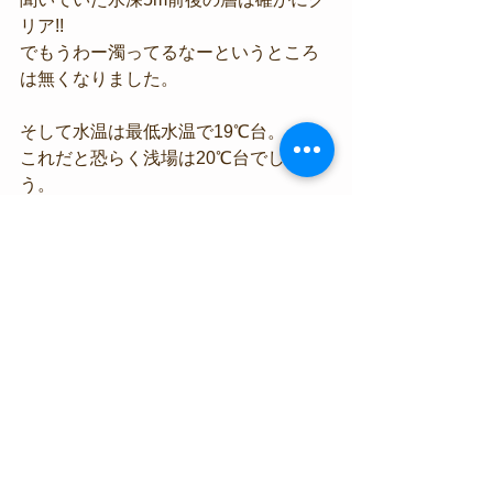
リア!!
でもうわー濁ってるなーというところ
は無くなりました。
そして水温は最低水温で19℃台。
これだと恐らく浅場は20℃台でしょ
う。
体感的にもこれならウェットでもいけ
る!! と思える温かさでした。
今日の天気は下り坂でパラパラっと小
雨がパラつく場面もありましたが、明
日にはしっかり回復して日中終日晴れ
マークです。
そして風は東よりの風から南の風へ。
風力は大したこともなく、風向き的に
もベストに近いコンディションが期待
できそうです。