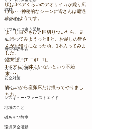
頃は3ペアくらいのアオリイカが繰り広
取材
げる･･･神秘的なシーンに皆さんは遭遇
出来たようです。
作業潜水
いつもとは違う業務
よーし自分もひと区切りついたら、見
キャンプ
に行ってみようっと!! と、お越しの皆さ
んがお帰りになった頃、1本入ってみま
自然体験学習
した。
バーベキュー
結果は、(T_T)(T_T)。
1ペアも1個体もいないという不始
スタッフが思うこと
末･･･。
安全対策
悔しいから産卵床だけ撮ってやりまし
イベント
たわ。
レスキュー･ファーストエイド
地域のこと
磯あそび教室
環境保全活動