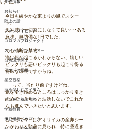
けど･･･
生物情報
お知らせ
今日も緩やかな東よりの風でスター
陸上の話
ト。
風や波は一切気にしなくて良い･･･ある
ファンダイビング
意味、無防備な1日でした。
コロマガプロジェクト
スノーケリングツアー
でも油断は禁物!!
海は何が起こるかわからない、嬉しい
自然環境保全
ビックリも悪いビックリも起こり得る
ワカメの養殖
特殊な環境ですからね。
星空観察
･･･って、当たり前ですけどね。
海を楽しむアイテム
気を引き締めるところはしっかり引き
締めて、きちっと油断しないでこれか
アカモク養殖実験
らも進んでいきたいと思います。
学校教育
伊豆半島ジオパーク
ところで今日はアオリイカの産卵シー
ンがわりと顕著に見られ、特に昼過ぎ
サンゴの保全活動