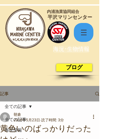
​内浦漁業協同組合
​平沢マリンセンター
海況･生物情報
ブログ
記事
全ての記事
朝倉
全ての記事
2018年5月23日
読了時間: 3分
黄色いのばっかりだった
海況情報