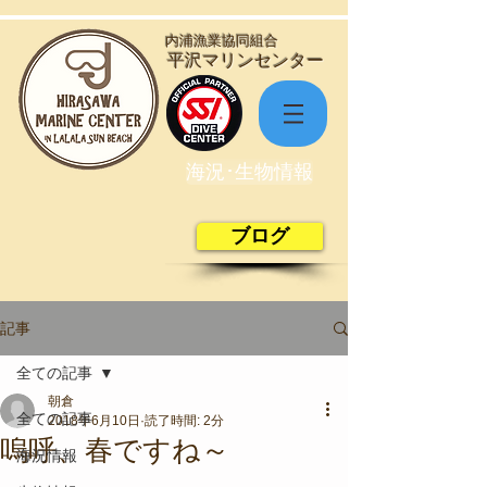
​内浦漁業協同組合
​平沢マリンセンター
海況･生物情報
ブログ
記事
全ての記事
朝倉
全ての記事
2018年6月10日
読了時間: 2分
嗚呼、春ですね～
海況情報