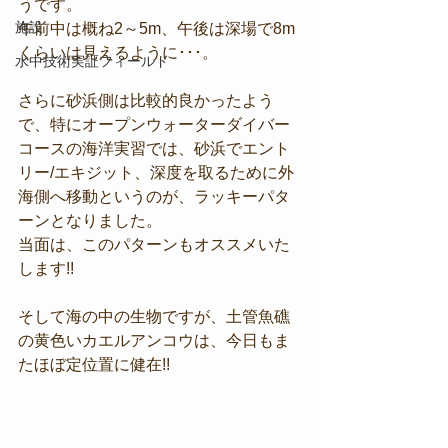
うです。
施設
午前中は概ね2～5m、午後は深場で8m
くらいは見えるように･･･。
水中技術実証フィールド
さらに砂浜側は比較的良かったよう
で、特にオープンウォーターダイバー
コースの海洋実習では、砂浜でエント
リー/エキジット、深度を取るために外
海側へ移動というのが、ラッキーパタ
ーンとなりました。
当面は、このパターンもオススメいた
します!!
そして海の中の生物ですが、土管魚礁
の黄色いカエルアンコウは、今日もま
たほぼ定位置に健在!!