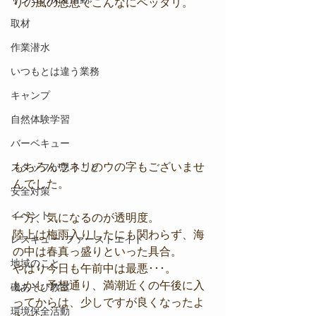
りの風の恩恵でこんなにベッタリ。 
取材
作業潜水
いつもとは違う業務
キャンプ
自然体験学習
バーベキュー
もちろんウネリのウの字もございませ
スタッフが思うこと
んでした。
安全対策
イベント
一方、気になるのが透明度。
陸上は梅雨入りしたにも関わらず、海
レスキュー･ファーストエイド
の中は春真っ盛りといった具合。
地域のこと
やはり今日も午前中は最悪･･･。
しかし予想通り、満潮近くの午後に入
磯あそび教室
ってからは、少しですが良くなったよ
環境保全活動