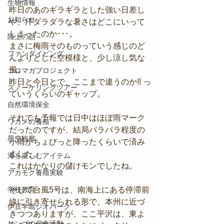
生物情報
昨日のあのギラギラとした強い日差し
お知らせ
や、汗ダラダラな暑さはどこにいって
しまったのか･･･。
陸上の話
まさに梅雨そのものっていう感じのど
ファンダイビング
んよりとした空模様と、少し涼し気な
風。
コロマガプロジェクト
昨日と今日とで、ここまで違うのか!! っ
スノーケリングツアー
ていうくらいのギャップ。
自然環境保全
それでも予報では日中はほぼ雨マーク
ワカメの養殖
だったのですが、結局パラパラ程度の
星空観察
小雨がちょびっと降ったくらいで済み
ました。
海を楽しむアイテム
これはかなりの儲けモンでしたね。
アカモク養殖実験
学校教育
そして台風5号は、南海上にある停滞前
線に引き寄せられる形で、本州に近づ
伊豆半島ジオパーク
きつつありますが、ここ平沢は、東よ
サンゴの保全活動