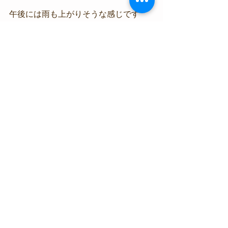
午後には雨も上がりそうな感じです
よ。
#カエルアンコウ
#台風
#ミスガイ
#バ
ーベキュー
#梅雨
海況情報
生物情報
すべて表示
最新記事