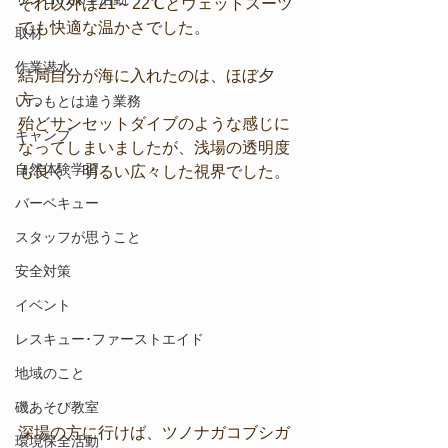
それ以外は21～22℃とウェットスーツ
でも快適な温かさでした。
取材
作業潜水
結局自分が海に入れたのは、ほぼ夕
方。
いつもとは違う業務
殆どサンセットダイブのような感じに
キャンプ
なってしまいましたが、浅場の透明度
自然体験学習
も良く、明るい広々した視界でした。
バーベキュー
スタッフが思うこと
安全対策
イベント
レスキュー･ファーストエイド
地域のこと
磯あそび教室
深場の方に行けば、ツノナガコブシガ
環境保全活動