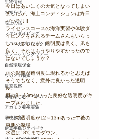
生物情報
今日はあいにくの天気となってしまい
お知らせ
ましたが、海上コンディションは終日
バッチリ!!
陸上の話
ライセンスコースの海洋実習や体験ダ
ファンダイビング
イビングをされるチームさんもいらっ
しゃいましたが、透明度は良く、凪も
コロマガプロジェクト
良く、それはもうやりやすかったので
スノーケリングツアー
はないでしょうか？
自然環境保全
雨の影響が透明度に現れるかと思えば
ワカメの養殖
そうでもなく、意外に良かった透明
星空観察
度。
概ね8～13mといった良好な透明度がキ
海を楽しむアイテム
ープされました。
アカモク養殖実験
学校教育
そして透明度が12～13mあった午後の
東側の深場･･･。
伊豆半島ジオパーク
水温は18℃までダウン。
サンゴの保全活動