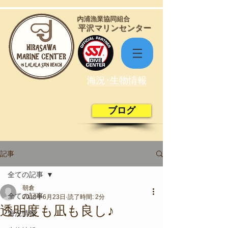
​内浦漁業協同組合
​平沢マリンセンター
海況･生物情報
ブログ
記事
全ての記事
朝倉
全ての記事
2018年6月23日
読了時間: 2分
透明度も凪も良し♪
海況情報