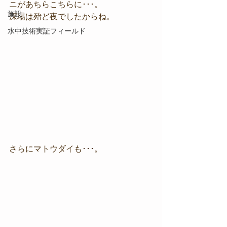
ニがあちらこちらに･･･。
施設
深場は殆ど夜でしたからね。
水中技術実証フィールド
さらにマトウダイも･･･。