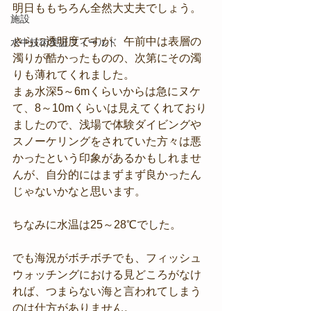
明日ももちろん全然大丈夫でしょう。
施設
さらに透明度ですが、午前中は表層の
水中技術実証フィールド
濁りが酷かったものの、次第にその濁
りも薄れてくれました。
まぁ水深5～6mくらいからは急にヌケ
て、8～10mくらいは見えてくれており
ましたので、浅場で体験ダイビングや
スノーケリングをされていた方々は悪
かったという印象があるかもしれませ
んが、自分的にはまずまず良かったん
じゃないかなと思います。
ちなみに水温は25～28℃でした。
でも海況がボチボチでも、フィッシュ
ウォッチングにおける見どころがなけ
れば、つまらない海と言われてしまう
のは仕方がありません。