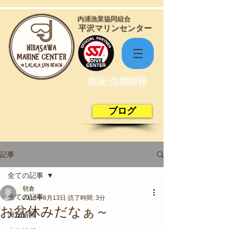
​内浦漁業協同組合
​平沢マリンセンター
海況･生物情報
ブログ
記事
全ての記事
朝倉
全ての記事
2018年8月13日
読了時間: 3分
お盆休みだなぁ～
海況情報