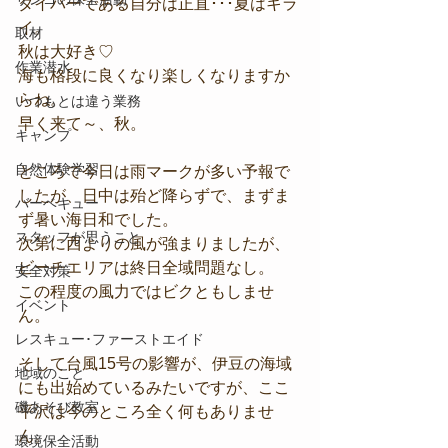
ダイバーである自分は正直･･･夏はキラ
イ。
取材
秋は大好き♡
作業潜水
海も格段に良くなり楽しくなりますか
らね。
いつもとは違う業務
早く来て～、秋。
キャンプ
自然体験学習
ところで今日は雨マークが多い予報で
したが、日中は殆ど降らずで、まずま
バーベキュー
ず暑い海日和でした。
スタッフが思うこと
次第に西よりの風が強まりましたが、
ビーチエリアは終日全域問題なし。
安全対策
この程度の風力ではビクともしませ
イベント
ん。
レスキュー･ファーストエイド
そして台風15号の影響が、伊豆の海域
地域のこと
にも出始めているみたいですが、ここ
磯あそび教室
平沢は今のところ全く何もありませ
ん。
環境保全活動