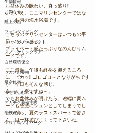
生物情報
お盆休みの賑わい、真っ盛り!!
お知らせ
いえいえ、ここマリンセンターではな
く、お隣の海水浴場です。
陸上の話
ファンダイビング
こちらのマリンセンターはいつもの平
日っていう感じ。
コロマガプロジェクト
プライベート感たっぷりなのんびりム
スノーケリングツアー
ードです。
自然環境保全
ここ最近、午後も終盤を迎えるころ
ワカメの養殖
に、ピカッ!! ゴロゴロ～となりがちです
星空観察
が、今日もそんな感じ。
うーん、夏ですね～。
海を楽しむアイテム
でもお盆休みが明けたら、途端に夏ム
アカモク養殖実験
ードも急激にシュンとしてしまうでし
学校教育
ょうから、夏のラストスパートで皆さ
ん、目一杯遊びまくって下さいね。
伊豆半島ジオパーク
サンゴの保全活動