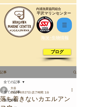
​内浦漁業協同組合
​平沢マリンセンター
海況･生物情報
ブログ
記事
全ての記事
大谷
全ての記事
2018年8月27日
読了時間: 1分
落ち着きないカエルアン
海況情報