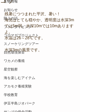
コウ
生物情報
お知らせ
残暑につつまれた平沢、暑い！
陸上の話
海況はとても穏やか、透明度は水深3m
では5m弱、水深10mでは10mあります
ファンダイビング
よ。
コロマガプロジェクト
水温は26～28℃です。
スノーケリングツアー
水深3mの風景です。
自然環境保全
ワカメの養殖
星空観察
海を楽しむアイテム
アカモク養殖実験
学校教育
伊豆半島ジオパーク
サンゴの保全活動