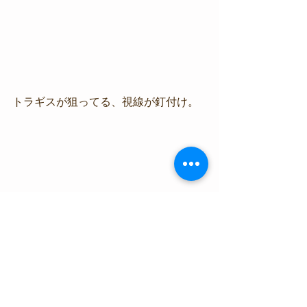
トラギスが狙ってる、視線が釘付け。
 さて、明日は北東から西南西の風よわ
い予報、海況良好GO DIVE.