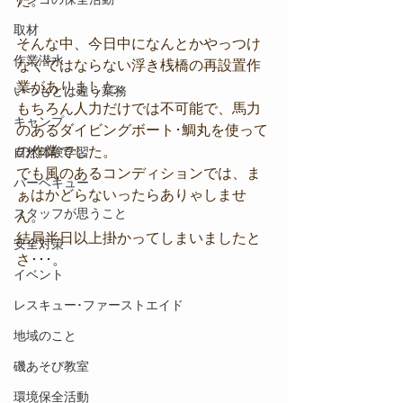
た。
取材
そんな中、今日中になんとかやっつけ
作業潜水
なくてはならない浮き桟橋の再設置作
業がありました。
いつもとは違う業務
もちろん人力だけでは不可能で、馬力
キャンプ
のあるダイビングボート･鯛丸を使って
の作業でした。
自然体験学習
でも風のあるコンディションでは、ま
バーベキュー
ぁはかどらないったらありゃしませ
スタッフが思うこと
ん。
結局半日以上掛かってしまいましたと
安全対策
さ･･･。
イベント
レスキュー･ファーストエイド
地域のこと
磯あそび教室
環境保全活動