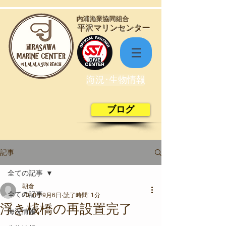
​内浦漁業協同組合
​平沢マリンセンター
海況･生物情報
ブログ
記事
全ての記事
朝倉
全ての記事
2018年9月6日
読了時間: 1分
浮き桟橋の再設置完了
海況情報