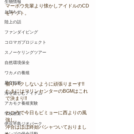
生物情報
マーボウ先輩より懐かしアイドルのCD
お知らせ
をゲット。
陸上の話
ファンダイビング
コロマガプロジェクト
スノーケリングツアー
自然環境保全
ワカメの養殖
星空観察
借りパクしないように頑張りまーす!!
たまにはマリンセンターのBGMはこれ
海を楽しむアイテム
で決まり!!
アカモク養殖実験
ところで今日もビミョーに西よりの風
学校教育
強し。
伊豆半島ジオパーク
沖合はほぼ終始パシャついておりまし
サンゴの保全活動