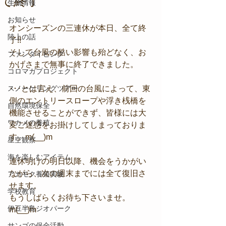
て終了
生物情報
お知らせ
オンシーズンの三連休が本日、全て終
陸上の話
了!!
そして台風の酷い影響も殆どなく、お
ファンダイビング
かげさまで無事に終了できました。
コロマガプロジェクト
スノーケリングツアー
･･･とは言え、前回の台風によって、東
側のエントリースロープや浮き桟橋を
自然環境保全
機能させることができず、皆様には大
ワカメの養殖
変ご迷惑をお掛けしてしまっておりま
す。m(__)m
星空観察
海を楽しむアイテム
連休明けの明日以降、機会をうかがい
ながら、次の週末までには全て復旧さ
アカモク養殖実験
せます。
学校教育
もうしばらくお待ち下さいませ。
伊豆半島ジオパーク
m(__)m
サンゴの保全活動