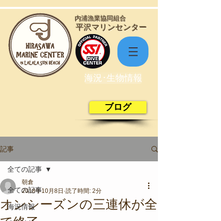
​内浦漁業協同組合
​平沢マリンセンター
海況･生物情報
ブログ
記事
全ての記事
朝倉
全ての記事
2018年10月8日
読了時間: 2分
オンシーズンの三連休が全
海況情報