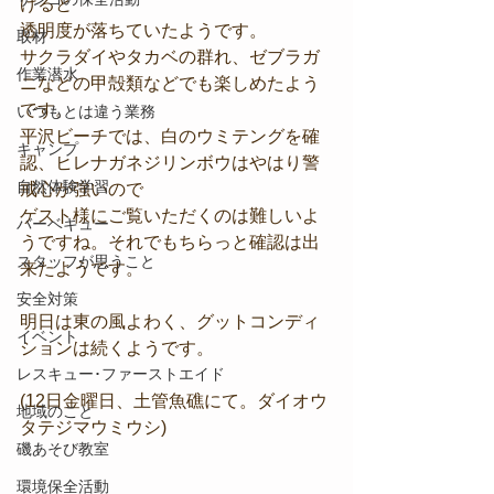
げると
透明度が落ちていたようです。
取材
サクラダイやタカベの群れ、ゼブラガ
作業潜水
ニなどの甲殻類などでも楽しめたよう
です。
いつもとは違う業務
平沢ビーチでは、白のウミテングを確
キャンプ
認、ヒレナガネジリンボウはやはり警
自然体験学習
戒心が強いので
ゲスト様にご覧いただくのは難しいよ
バーベキュー
うですね。それでもちらっと確認は出
スタッフが思うこと
来たようです。
安全対策
明日は東の風よわく、グットコンディ
イベント
ションは続くようです。
レスキュー･ファーストエイド
(12日金曜日、土管魚礁にて。ダイオウ
地域のこと
タテジマウミウシ)
磯あそび教室
環境保全活動