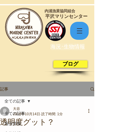
​内浦漁業協同組合
​平沢マリンセンター
海況･生物情報
ブログ
記事
全ての記事
大谷
全ての記事
2018年10月14日
読了時間: 1分
透明度グット？
海況情報