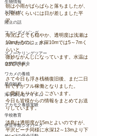
生物情報
朝は小雨がぱらぱらと落ちましたが、
お知らせ
お昼前くらいには日が差しました平
沢。
陸上の話
ファンダイビング
海況はとても穏やか、透明度は浅瀬は
10mあるのに、水深10mでは5～7mく
コロマガプロジェクト
らいと
スノーケリングツアー
微妙なかんじになっています。水温は
自然環境保全
23℃です。
ワカメの養殖
さて今日も浮き桟橋復旧後、まだ二日
星空観察
目ですがフル稼働となりました。
ご愛顧ありがとうございます。
海を楽しむアイテム
今日も皆様からの情報をまとめてお送
アカモク養殖実験
りしています。
学校教育
淡島は透明度が15mとよいのですが、
伊豆半島ジオパーク
平沢ビーチ同様に水深12～13mより下
サンゴの保全活動