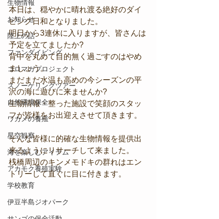
生物情報
本日は、穏やかに晴れ渡る絶好のダイ
お知らせ
ビング日和となりました。
明日から3連休に入りますが、皆さんは
陸上の話
予定を立てましたか?
ファンダイビング
背中を丸めて目的無く過ごすのはやめ
ましょう。
コロマガプロジェクト
まだまだ水温も高めの今シーズンの平
スノーケリングツアー
沢の海に遊びに来ませんか?
自然環境保全
生物情報・整った施設で笑顔のスタッ
フが皆様をお出迎えさせて頂きます。
ワカメの養殖
星空観察
そんな皆様に的確な生物情報を提供出
来るようにリサーチして来ました。
海を楽しむアイテム
桟橋周辺のキンメモドキの群れはエン
アカモク養殖実験
トリーして直ぐに目に付きます。
学校教育
伊豆半島ジオパーク
サンゴの保全活動