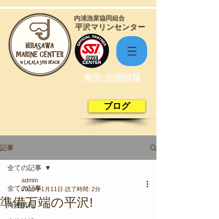
​内浦漁業協同組合
​平沢マリンセンター
海況･生物情報
ブログ
記事
全ての記事
admin
全ての記事
2019年1月11日
読了時間: 2分
準備万端の平沢!
海況情報