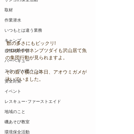
取材
作業潜水
いつもとは違う業務
キャンプ
 数の多さにもビックリ!
クロダイやネンブツダイも沢山居て魚
自然体験学習
の集団行動が見られますよ。
バーベキュー
スタッフが思うこと
その直ぐ横には本日、アオウミガメが
泳いでいました。
安全対策
イベント
レスキュー･ファーストエイド
地域のこと
磯あそび教室
環境保全活動