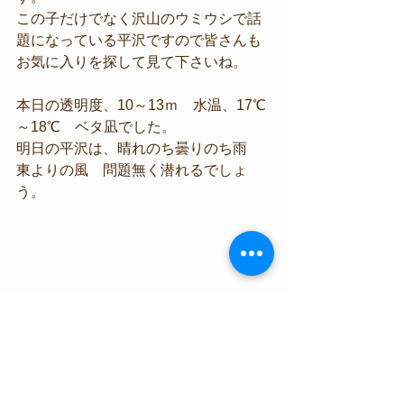
この子だけでなく沢山のウミウシで話
題になっている平沢ですので皆さんも
お気に入りを探して見て下さいね。
本日の透明度、10～13ｍ　水温、17℃
～18℃　ベタ凪でした。
明日の平沢は、晴れのち曇りのち雨　
東よりの風　問題無く潜れるでしょ
う。
#アオウミガメ
#キンメモドキ
#ウミウ
シカクレエビ
#ウデフリツノザヤウミ
ウシ
#ウミテング