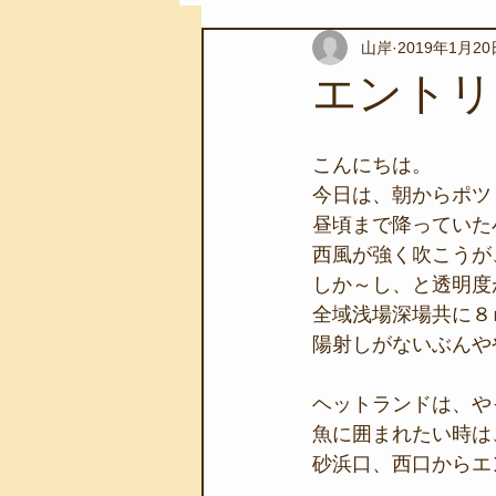
山岸
2019年1月20
スノーケリングツアー
自然環
エントリ
学校教育
伊豆半島ジオパーク
こんにちは。
今日は、朝からポツリ
昼頃まで降っていた
自然体験学習
バーベキュー
西風が強く吹こうが
しか～し、と透明度
全域浅場深場共に８
地域のこと
磯あそび教室
陽射しがないぶんや
ヘットランドは、や
魚に囲まれたい時は
砂浜口、西口からエ