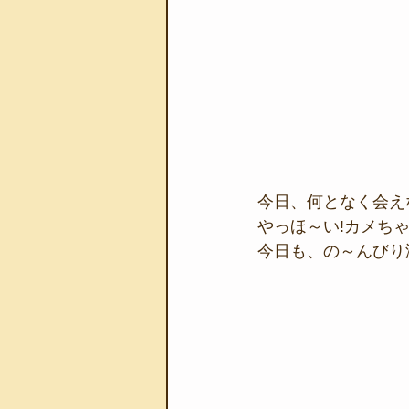
今日、何となく会え
やっほ～い!カメちゃ
今日も、の～んびり