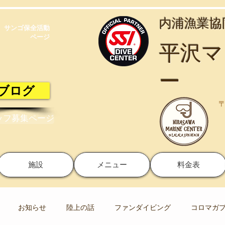
​内浦漁業
サンゴ保全活動​
ページ
​平沢
ー
ブログ
〒
ッフ募集ページ
施設
メニュー
料金表
お知らせ
陸上の話
ファンダイビング
コロマガ