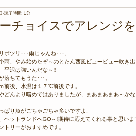
日
読了時間: 1分
境保全
ワカメの養殖
星空観察
海を楽しむアイテム
ーチョイスでアレンジを
サンゴの保全活動
取材
作業潜水
いつもとは違
ポツリ･･･雨じゃんね･･･。
小雨、やみ始めたぞ～のとたん西風ビュービュー吹き出し
スタッフが思うこと
安全対策
イベント
レスキュー
、平沢は強いんだな～!!
が落ちてもうた･･･。
ｍ前後、水温は１７℃前後です。
環境保全活動
施設
水中技術実証フィールド
やどんより暗めではありましたが、まあまあまあ～かな
っぱり魚がごちゃごちゃ多いですよ。
、ヘットランドへGO～!期待に応えてくれる事と思いま
ントリーがおすすめです。