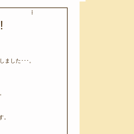
アカモク養殖実験
!
う業務
キャンプ
ました･･･。
･ファーストエイド
。
す。