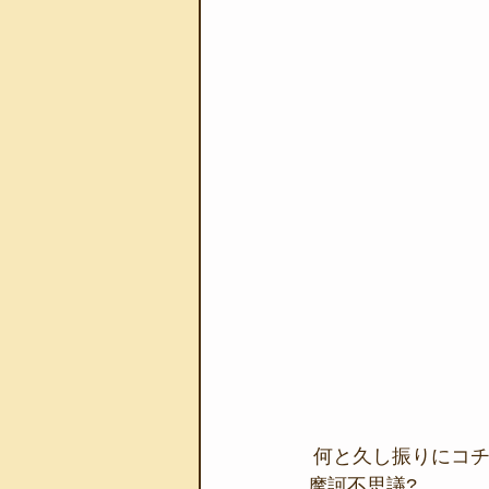
 何と久し振りにコ
摩訶不思議?