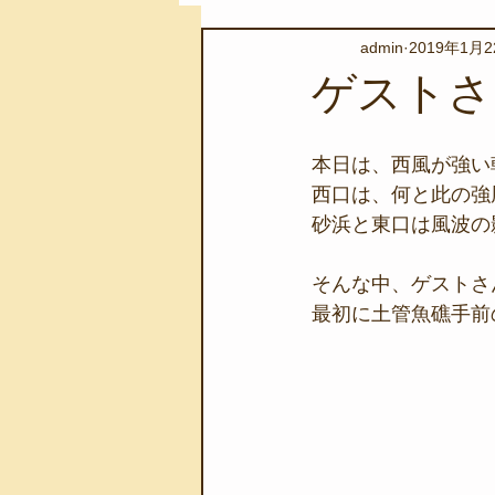
admin
2019年1月
スノーケリングツアー
自然環
ゲストさ
学校教育
伊豆半島ジオパーク
本日は、西風が強い
西口は、何と此の強
砂浜と東口は風波の
自然体験学習
バーベキュー
そんな中、ゲストさ
最初に土管魚礁手前
地域のこと
磯あそび教室