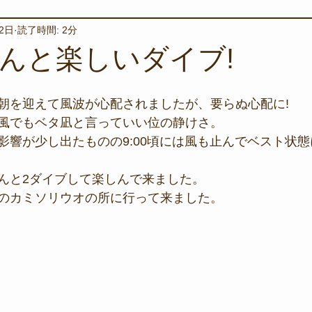
22日
読了時間: 2分
境保全
ワカメの養殖
星空観察
海を楽しむアイテム
んと楽しいダイブ!
サンゴの保全活動
取材
作業潜水
いつもとは違
朝を迎えて風波が心配されましたが、要らぬ心配に!
風でもベタ凪と言っていい位の静けさ。
影響が少し出たものの9:00頃には風も止んでベスト状態
スタッフが思うこと
安全対策
イベント
レスキュー
んと2ダイブして楽しんで来ました。
のカミソリウオの所に行って来ました。
環境保全活動
施設
水中技術実証フィールド