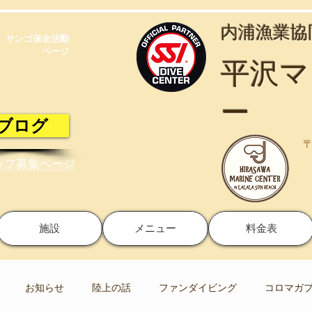
​内浦漁業
サンゴ保全活動​
ページ
​平沢
ー
ブログ
〒
ッフ募集ページ
施設
メニュー
料金表
お知らせ
陸上の話
ファンダイビング
コロマガ