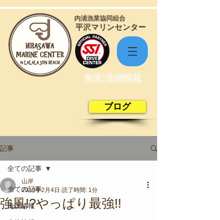
​内浦漁業協同組合
​平沢マリンセンター
海況･生物情報
ブログ
記事
全ての記事
山岸
全ての記事
2019年2月4日
読了時間: 1分
強風!?やっぱり最強!!
海況情報