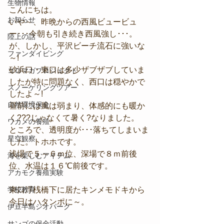
生物情報
こんにちは。
お知らせ
いや～、昨晩からの西風ビュービュ
ー･･･今朝も引き続き西風強し･･･。
陸上の話
が、しかし、平沢ビーチ流石に強いな
ファンダイビング
～!
砂浜口・東口は多少ザブザブしていま
コロマガプロジェクト
したが特に問題なく、西口は穏やかで
スノーケリングツアー
したよ～!
自然環境保全
昼前には風は弱まり、体感的にも暖か
く???じゃなくて暑く?なりました。
ワカメの養殖
ところで、透明度が･･･落ちてしまいま
星空観察
した。トホホです。
浅場で５～６ｍ位、深場で８ｍ前後
海を楽しむアイテム
位、水温は１６℃前後です。
アカモク養殖実験
学校教育
東口浮桟橋下に居たキンメモドキから
今日はハタンポに～。
伊豆半島ジオパーク
サンゴの保全活動