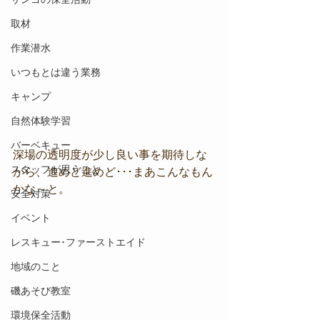
取材
作業潜水
いつもとは違う業務
キャンプ
自然体験学習
バーベキュー
深場の透明度が少し良い事を期待しな
スタッフが思うこと
がら、進めど進めど･･･まあこんなもん
かな～と。
安全対策
イベント
レスキュー･ファーストエイド
地域のこと
磯あそび教室
環境保全活動