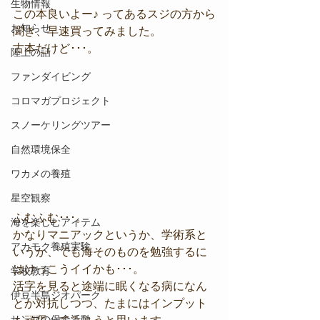
生物情報
この本良いよー♪ ってあるスジの方から
お知らせ
聞き、早速買ってみました。
古本だけど･･･。
陸上の話
ファンダイビング
コロマガプロジェクト
スノーケリングツアー
自然環境保全
ワカメの養殖
星空観察
ふむふむ･･･。
海を楽しむアイテム
かなりマニアックというか、学術系と
アカモク養殖実験
いうか、でも海そのものを勉強するに
はけっこうイイかも･･･。
学校教育
活字を見ると途端に眠くなる病になん
伊豆半島ジオパーク
とか対抗しつつ、たまにはインプット
サンゴの保全活動