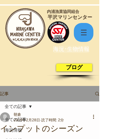
​内浦漁業協同組合
​平沢マリンセンター
海況･生物情報
ブログ
記事
全ての記事
朝倉
全ての記事
2019年2月28日
読了時間: 2分
インプットのシーズン
海況情報