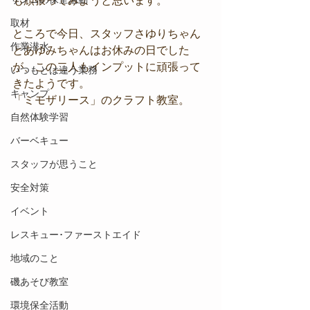
も頑張ってみようと思います。
取材
ところで今日、スタッフさゆりちゃん
作業潜水
とあゆみちゃんはお休みの日でした
が、この二人もインプットに頑張って
いつもとは違う業務
きたようです。
キャンプ
「ミモザリース」のクラフト教室。
自然体験学習
バーベキュー
スタッフが思うこと
安全対策
イベント
レスキュー･ファーストエイド
地域のこと
磯あそび教室
環境保全活動