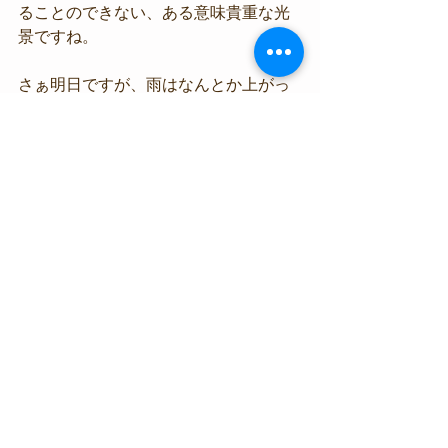
ることのできない、ある意味貴重な光
景ですね。
さぁ明日ですが、雨はなんとか上がっ
てくれそうです。
そして風向きはまたまた東より･･･。
終日バッチリな穏やかさに恵まれるで
しょう。
《お知らせ》
2019年4月1日(月)より、料金が変更に
なります。
詳細はお問合せ下さい。
ちなみに一般料金は、すでにこのWEB
サイトにて変更済みです。