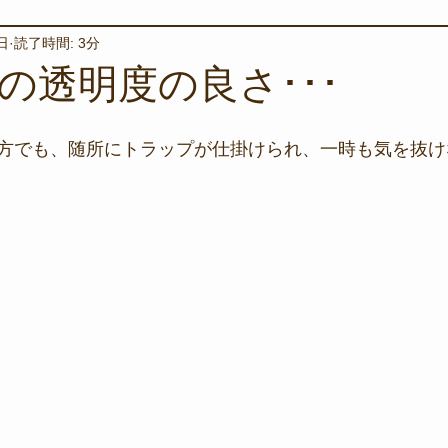
日
読了時間: 3分
境保全
ワカメの養殖
星空観察
海を楽しむアイテム
の透明度の良さ･･･
サンゴの保全活動
取材
作業潜水
いつもとは違
方でも、随所にトラップが仕掛けられ、一時も気を抜け
スタッフが思うこと
安全対策
イベント
レスキュー
環境保全活動
施設
水中技術実証フィールド