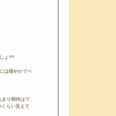
しょ??
には穏やかでベ
あまり期待はで
mくらい見えて