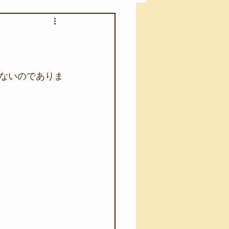
アカモク養殖実験
う業務
キャンプ
ないのでありま
･ファーストエイド