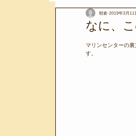
朝倉
2019年3月11
スノーケリングツアー
自然環
なに、こ
学校教育
伊豆半島ジオパーク
マリンセンターの裏
す。
自然体験学習
バーベキュー
地域のこと
磯あそび教室