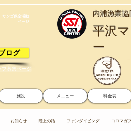
​内浦漁業
サンゴ保全活動​
ページ
​平沢
ー
ブログ
〒
ッフ募集ページ
施設
メニュー
料金表
お知らせ
陸上の話
ファンダイビング
コロマガ