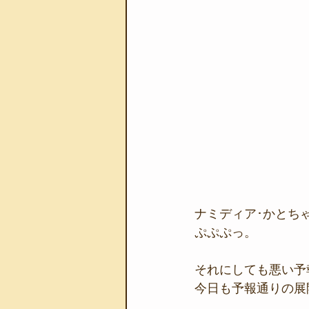
ナミディア･かとち
ぷぷぷっ。
それにしても悪い予
今日も予報通りの展