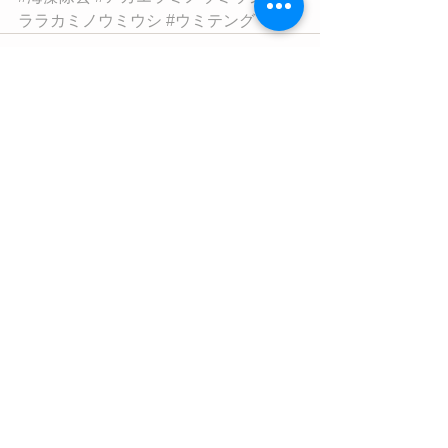
ララカミノウミウシ
#ウミテング
すべて表示
最新記事