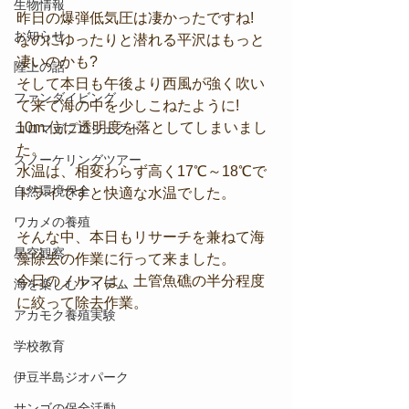
生物情報
昨日の爆弾低気圧は凄かったですね!
お知らせ
なのにゆったりと潜れる平沢はもっと
凄いのかも?
陸上の話
そして本日も午後より西風が強く吹い
ファンダイビング
て来て海の中を少しこねたように!
10m 位に透明度を落としてしまいまし
コロマガプロジェクト
た。
スノーケリングツアー
水温は、相変わらず高く17℃～18℃で
自然環境保全
ドライですと快適な水温でした。
ワカメの養殖
そんな中、本日もリサーチを兼ねて海
星空観察
藻除去の作業に行って来ました。
今日のノルマは、土管魚礁の半分程度
海を楽しむアイテム
に絞って除去作業。
アカモク養殖実験
学校教育
伊豆半島ジオパーク
サンゴの保全活動