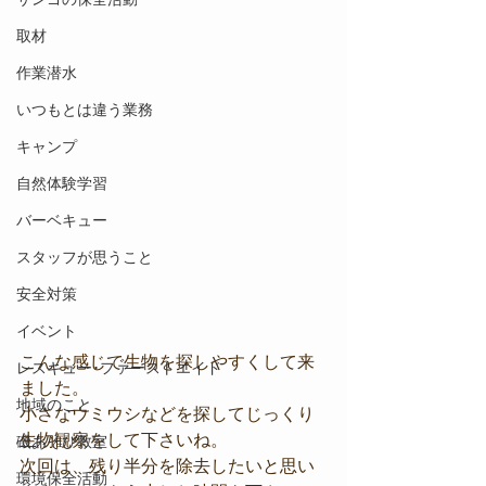
取材
作業潜水
いつもとは違う業務
キャンプ
自然体験学習
バーベキュー
スタッフが思うこと
安全対策
イベント
こんな感じで生物を探しやすくして来
レスキュー･ファーストエイド
ました。
地域のこと
小さなウミウシなどを探してじっくり
生物観察をして下さいね。
磯あそび教室
次回は、残り半分を除去したいと思い
環境保全活動