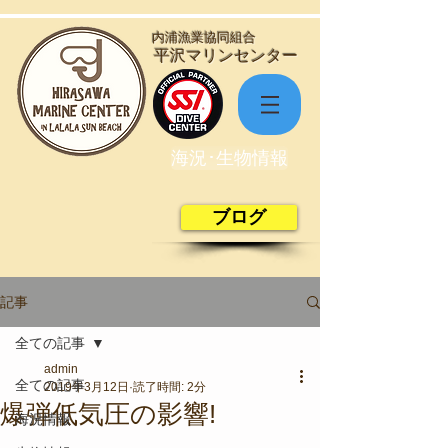
​内浦漁業協同組合
​平沢マリンセンター
海況･生物情報
ブログ
記事
全ての記事
admin
全ての記事
2019年3月12日
読了時間: 2分
爆弾低気圧の影響!
海況情報