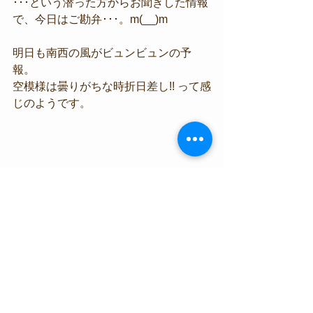
･･･という潜った方からお聞きした情報
で、今日はご勘弁･･･。m(__)m
明日も南西の風がビュンビュンの予
報。
空模様は曇りがちな時折日差し!! って感
じのようです。
#淡島ボートダイブ
#手鉤
海況情報
すべて表示
最新記事