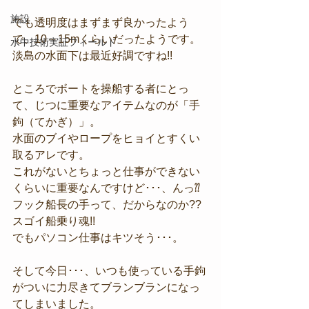
施設
でも透明度はまずまず良かったよう
で、10～15mくらいだったようです。
水中技術実証フィールド
淡島の水面下は最近好調ですね!!
ところでボートを操船する者にとっ
て、じつに重要なアイテムなのが「手
鉤（てかぎ）」。
水面のブイやロープをヒョイとすくい
取るアレです。
これがないとちょっと仕事ができない
くらいに重要なんですけど･･･、んっ⁇ 
フック船長の手って、だからなのか??
スゴイ船乗り魂!!
でもパソコン仕事はキツそう･･･。
そして今日･･･、いつも使っている手鉤
がついに力尽きてブランブランになっ
てしまいました。