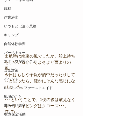
取材
作業潜水
いつもとは違う業務
キャンプ
自然体験学習
バーベキュー
出航時は南東の風でしたが、船上待ち
スタッフが思うこと
をしていると、そよそよと西よりの
風。
安全対策
今日はもしや予報が的中だったりして
イベント
～と思ったら、確かにそんな感じにな
りました。
レスキュー･ファーストエイド
地域のこと
･･･ということで、1便の後は敢えなく
磯あそび教室
ボートダイビングはクローズ･･･。
(T_T)
環境保全活動