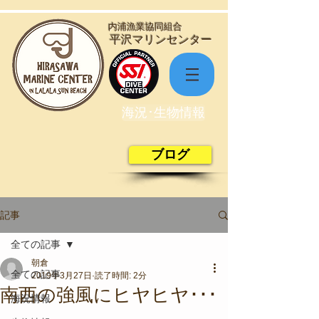
​内浦漁業協同組合
​平沢マリンセンター
海況･生物情報
ブログ
記事
全ての記事
朝倉
全ての記事
2019年3月27日
読了時間: 2分
南西の強風にヒヤヒヤ･･･
海況情報