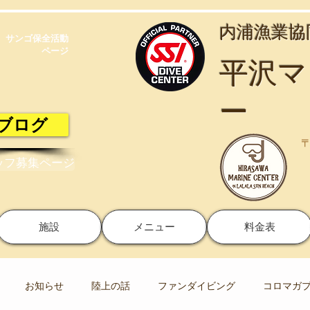
​内浦漁業
サンゴ保全活動​
ページ
​平沢
ー
ブログ
〒
ッフ募集ページ
施設
メニュー
料金表
お知らせ
陸上の話
ファンダイビング
コロマガ