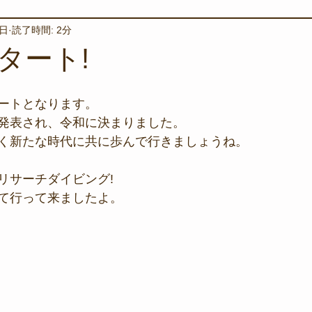
1日
読了時間: 2分
境保全
ワカメの養殖
星空観察
海を楽しむアイテム
タート!
サンゴの保全活動
取材
作業潜水
いつもとは違
ートとなります。
発表され、令和に決まりました。
く新たな時代に共に歩んで行きましょうね。
スタッフが思うこと
安全対策
イベント
レスキュー
リサーチダイビング!
て行って来ましたよ。
環境保全活動
施設
水中技術実証フィールド