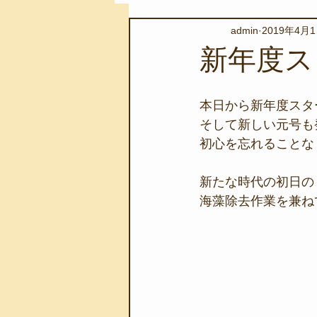
admin
2019年4月
スノーケリングツアー
自然環
新年度ス
学校教育
伊豆半島ジオパーク
本日から新年度スタ
そして新しい元号も
初心を忘れることな
自然体験学習
バーベキュー
新たな時代の初日の
海藻除去作業を兼ね
地域のこと
磯あそび教室