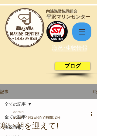
​内浦漁業協同組合
​平沢マリンセンター
海況･生物情報
ブログ
記事
全ての記事
admin
全ての記事
2019年4月2日
読了時間: 2分
寒い朝を迎えて!
海況情報