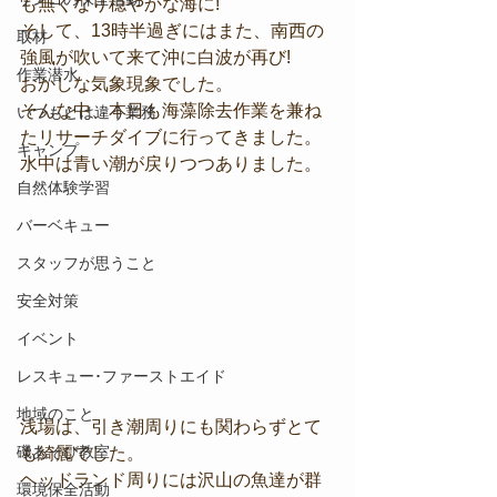
も無くなり穏やかな海に!
そして、13時半過ぎにはまた、南西の
取材
強風が吹いて来て沖に白波が再び!
作業潜水
おかしな気象現象でした。
そんな中、本日も海藻除去作業を兼ね
いつもとは違う業務
たリサーチダイブに行ってきました。
キャンプ
水中は青い潮が戻りつつありました。
自然体験学習
バーベキュー
スタッフが思うこと
安全対策
イベント
レスキュー･ファーストエイド
地域のこと
浅場は、引き潮周りにも関わらずとて
磯あそび教室
も綺麗でした。
ヘッドランド周りには沢山の魚達が群
環境保全活動