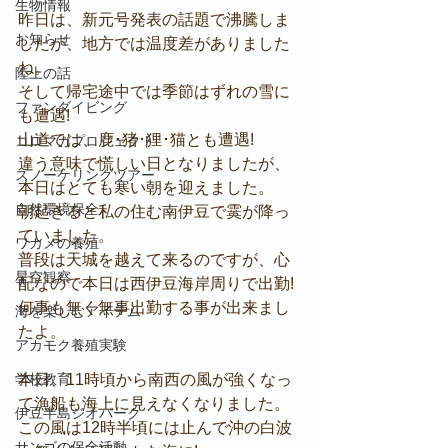
生物情報
昨日は、新元号発表の話題で沸騰しま
お知らせ
したが、地方では温度差がありました
ね。
陸上の話
そして帰宅途中では季節はずれの雪に
ファンダイビング
も遭遇!
山道では、鹿･猪･狸･猫とも遭遇!
コロマガプロジェクト
違う意味で慌しい日となりましたが、
スノーケリングツアー
本日はとても寒い朝を迎えました。
自然環境保全
朝起きると私の住む南伊豆で霙が降っ
ていました。
ワカメの養殖
普段は天城を越えて来るのですが、心
星空観察
配なので本日は西伊豆海岸周りで出勤!
何事も無く無事出勤する事が出来まし
海を楽しむアイテム
たよ。
アカモク養殖実験
学校教育
本日、11時頃から南西の風が強くなっ
て漁船も海上に見えなくなりました。
伊豆半島ジオパーク
この風は12時半頃には止んで沖の白波
サンゴの保全活動