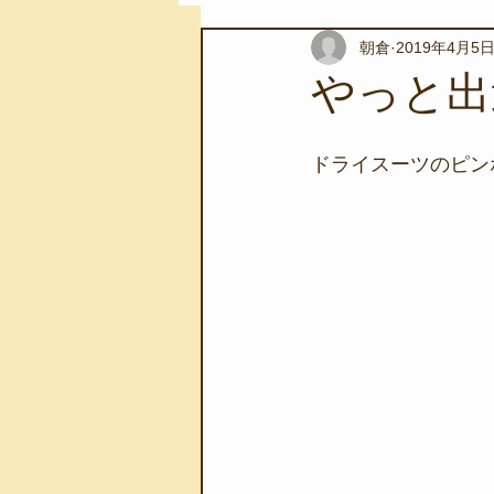
朝倉
2019年4月5
スノーケリングツアー
自然環
やっと出
学校教育
伊豆半島ジオパーク
ドライスーツのピンホ
自然体験学習
バーベキュー
地域のこと
磯あそび教室