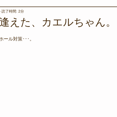
日
読了時間: 2分
境保全
ワカメの養殖
星空観察
海を楽しむアイテム
逢えた、カエルちゃん。
サンゴの保全活動
取材
作業潜水
いつもとは違
ール対策･･･。
スタッフが思うこと
安全対策
イベント
レスキュー
環境保全活動
施設
水中技術実証フィールド