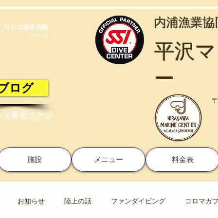
​内浦漁業
サンゴ保全活動​
ページ
​平沢
ー
ブログ
〒
ッフ募集ページ
施設
メニュー
料金表
お知らせ
陸上の話
ファンダイビング
コロマガ