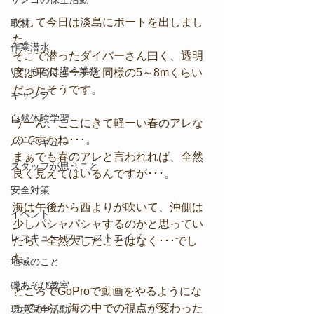
そして今日は淡島にボートを出しまし
取材
た。
作業潜水
そこで潜ったダイバーさん曰く、透明
いつもとは違う業務
度は平沢ビーチと同様の5～8mくらい
だったそうです。
キャンプ
自然体験学習
うーん、ここにきて軽ーい春のアレな
のですかね･･･。
バーベキュー
まぁでも春のアレと言われれば、全然
スタッフが思うこと
良く見えてはいるんですが･･･。
安全対策
海は午後から西よりが吹いて、沖側は
イベント
少しパシャパシャするのかと思ってい
レスキュー･ファーストエイド
たら、全然大したことはなく･･･でし
た。
地域のこと
磯あそび教室
ところでGoProで動画をやるようにな
ってから、海の中での視点が変わった
環境保全活動