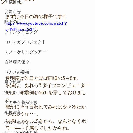
グって･･･
生物情報
お知らせ
まずは今日の海の様子です!!
陸上の話
https://www.youtube.com/watch?
v=IYEoaxrcG34
ファンダイビング
コロマガプロジェクト
スノーケリングツアー
自然環境保全
ワカメの養殖
透明度は昨日とほぼ同様の5～8m。
星空観察
水温は、あれっ⁇ ダイブコンピューター
では、深場側が16℃を示しておりまし
海を楽しむアイテム
た。
アカモク養殖実験
確かにそう言われてみれば少々冷たか
学校教育
ったような･･･。
浅場に上がってきたら、なんとなくホ
伊豆半島ジオパーク
ワー―って感じでしたからね。
サンゴの保全活動