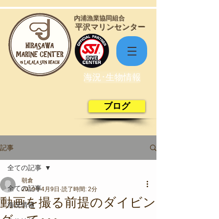
​内浦漁業協同組合
​平沢マリンセンター
海況･生物情報
ブログ
記事
全ての記事
朝倉
全ての記事
2019年4月9日
読了時間: 2分
動画を撮る前提のダイビン
海況情報