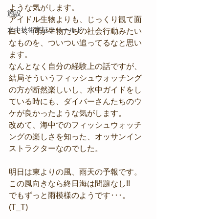
ような気がします。
施設
アイドル生物よりも、じっくり観て面
水中技術実証フィールド
白い、何か生物たちの社会行動みたい
なものを、ついつい追ってるなと思い
ます。
なんとなく自分の経験上の話ですが、
結局そういうフィッシュウォッチング
の方が断然楽しいし、水中ガイドをし
ている時にも、ダイバーさんたちのウ
ケが良かったような気がします。
改めて、海中でのフィッシュウォッチ
ングの楽しさを知った、オッサンイン
ストラクターなのでした。
明日は東よりの風、雨天の予報です。
この風向きなら終日海は問題なし!!
でもずっと雨模様のようです･･･。
(T_T)