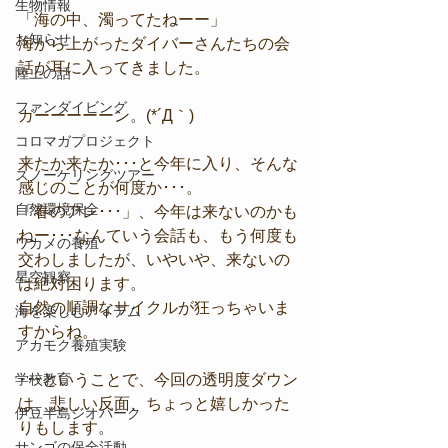
生物情報
「海の中、濁ってたねーー」
お知らせ
海から上がったダイバーさんたちの会
話が耳に入ってきました。
陸上の話
ファンダイビング
ガーーーーーン。(*´Д｀)
コロマガプロジェクト
来たか来たか･･･と今年に入り、そんな
スノーケリングツアー
感じのことが何度か･･･。
自然環境保全
「春のアレ･･･」、今年は来ないのかも
ねー･･･なんていう会話も、もう何度も
ワカメの養殖
交わしましたが、いやいや、来ないの
星空観察
は絶対困ります。
自然の順調なサイクルが狂っちゃいま
海を楽しむアイテム
すからね。
アカモク養殖実験
学校教育
･･･ということで、今回の透明度ダウン
は、悲しい反面、ちょっと嬉しかった
伊豆半島ジオパーク
りもします。
サンゴの保全活動