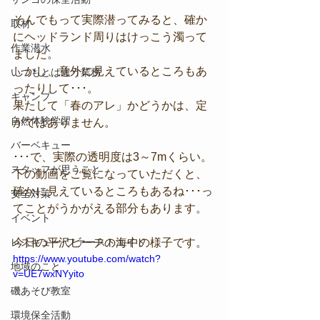
そんでもって実際潜ってみると、確か
取材
にヘッドランド周りはけっこう濁って
作業潜水
ました。
しかし、意外に見えているところもあ
いつもとは違う業務
ったりして･･･。
キャンプ
果たして「春のアレ」かどうかは、定
自然体験学習
かではありません。
バーベキュー
･･･で、実際の透明度は3～7mくらい。
スタッフが思うこと
下の動画をご覧になっていただくと、
確かに見えているところもあるね･･･っ
安全対策
てことがうかがえる部分もあります。
イベント
レスキュー･ファーストエイド
今日の平沢ビーチの海中の様子です。
https://www.youtube.com/watch?
地域のこと
v=UE7wxNYyito
磯あそび教室
環境保全活動