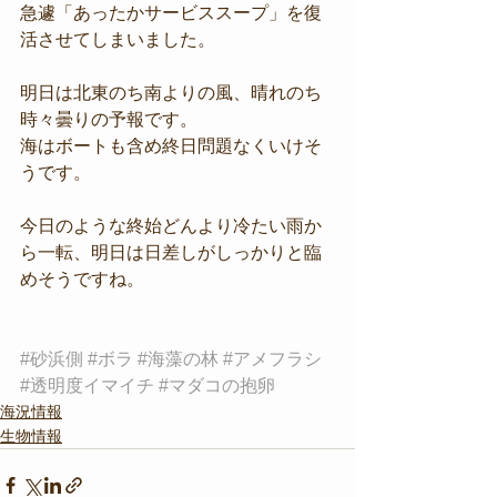
急遽「あったかサービススープ」を復
活させてしまいました。
明日は北東のち南よりの風、晴れのち
時々曇りの予報です。
海はボートも含め終日問題なくいけそ
うです。
今日のような終始どんより冷たい雨か
ら一転、明日は日差しがしっかりと臨
めそうですね。
#砂浜側
#ボラ
#海藻の林
#アメフラシ
#透明度イマイチ
#マダコの抱卵
海況情報
生物情報