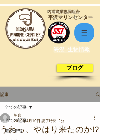
​内浦漁業協同組合
​平沢マリンセンター
海況･生物情報
ブログ
記事
全ての記事
朝倉
全ての記事
2019年4月10日
読了時間: 2分
うわっ、やはり来たのか!?
海況情報