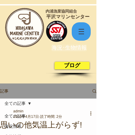
​内浦漁業協同組合
​平沢マリンセンター
海況･生物情報
ブログ
記事
全ての記事
admin
全ての記事
2019年4月17日
読了時間: 2分
思いの他気温上がらず!
海況情報