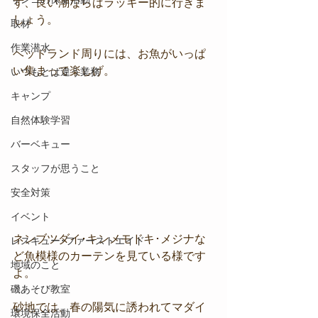
ず、良い潮ならばラッキー的に行きま
しょう。
取材
作業潜水
ヘッドランド周りには、お魚がいっぱ
い集まって楽しげ。
いつもとは違う業務
キャンプ
自然体験学習
バーベキュー
スタッフが思うこと
安全対策
イベント
ネンブツダイ･キンメモドキ･メジナな
レスキュー･ファーストエイド
ど魚模様のカーテンを見ている様です
地域のこと
よ。
磯あそび教室
砂地では、春の陽気に誘われてマダイ
環境保全活動