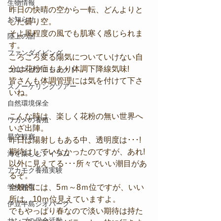
生物情報
昨日の快晴の空から一転、どんよりと
お知らせ
した曇り空。
そよ風程度の風でも肌寒く感じられま
陸上の話
す。
ファンダイビング
ころころ変る陽気についていけない自
分は花粉症もあり体調下降線気味!
コロマガプロジェクト
皆さんも体調管理には気を付けて下さ
スノーケリングツアー
いね。
自然環境保全
こんな時は、楽しく花粉の無い世界へ
ワカメの養殖
いざ出陣。
星空観察
昨日は陽射しもある中、透明度は･･･!
期待はしていなかったのですが、あれ!
海を楽しむアイテム
以外に見えてる･･･所々でいい潮目があ
アカモク養殖実験
るぞ。
学校教育
全般的には、5ｍ～8ｍ位ですが、いい
所は、10ｍ位見えていますよ。
伊豆半島ジオパーク
でもやっぱり春なので淡い期待は持た
サンゴの保全活動