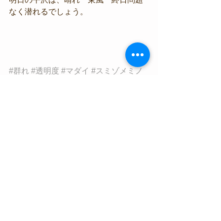
なく潜れるでしょう。
#群れ
#透明度
#マダイ
#スミゾメミノ
ウミウシ
#ウミテング
すべて表示
最新記事