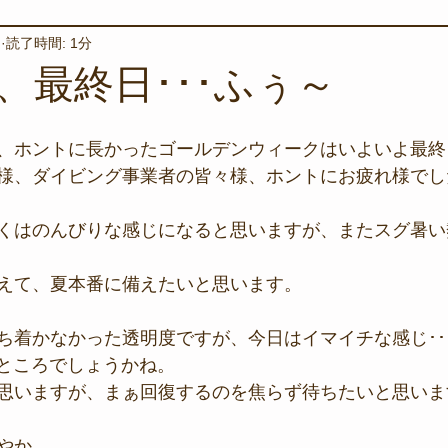
日
読了時間: 1分
境保全
ワカメの養殖
星空観察
海を楽しむアイテム
、最終日･･･ふぅ～
サンゴの保全活動
取材
作業潜水
いつもとは違
、ホントに長かったゴールデンウィークはいよいよ最終日
様、ダイビング事業者の皆々様、ホントにお疲れ様でした。
スタッフが思うこと
安全対策
イベント
レスキュー
くはのんびりな感じになると思いますが、またスグ暑い
えて、夏本番に備えたいと思います。
環境保全活動
施設
水中技術実証フィールド
ち着かなかった透明度ですが、今日はイマイチな感じ･･
たところでしょうかね。
思いますが、まぁ回復するのを焦らず待ちたいと思いま
やか。