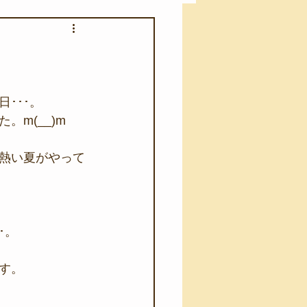
アカモク養殖実験
う業務
キャンプ
･･･。
m(__)m
･ファーストエイド
熱い夏がやって
･。
す。