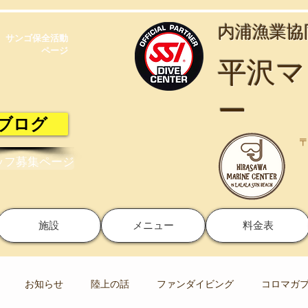
​内浦漁業
サンゴ保全活動​
ページ
​平沢
ー
ブログ
〒
ッフ募集ページ
施設
メニュー
料金表
お知らせ
陸上の話
ファンダイビング
コロマガ