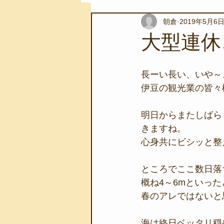
朝倉
2019年5月6
スノーケリングツアー
自然環
大型連休
学校教育
伊豆半島ジオパーク
長ーい長い、いや～
伊豆の観光業の皆々
自然体験学習
バーベキュー
明日からまたしばら
きますね。
心身共にビシッと整
地域のこと
磯あそび教室
ところでここ数日落
概ね4～6mといっ
春のアレではないと
海は終日ベッタリ穏