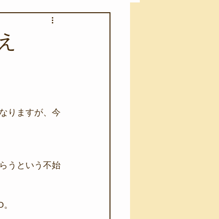
アカモク養殖実験
え
う業務
キャンプ
･ファーストエイド
なりますが、今
らうという不始
O。