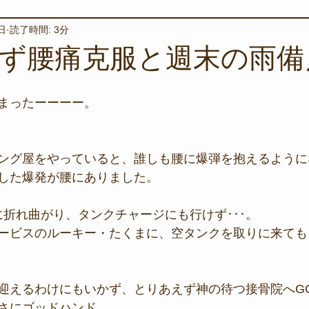
日
読了時間: 3分
境保全
ワカメの養殖
星空観察
海を楽しむアイテム
ず腰痛克服と週末の雨備
サンゴの保全活動
取材
作業潜水
いつもとは違
まったーーーー。
スタッフが思うこと
安全対策
イベント
レスキュー
ング屋をやっていると、誰しも腰に爆弾を抱えるように
した爆発が腰にありました。
環境保全活動
施設
水中技術実証フィールド
に折れ曲がり、タンクチャージにも行けず･･･。
ービスのルーキー・たくまに、空タンクを取りに来ても
迎えるわけにもいかず、とりあえず神の待つ接骨院へG
さにゴッドハンド。