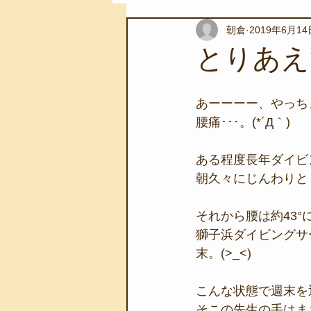
朝倉
2019年6月14
スノーケリングツアー
自然環
とりあえ
学校教育
伊豆半島ジオパーク
あーーーー、やっち
腰痛･･･。(*´Д｀)
自然体験学習
バーベキュー
ある程度長年ダイビ
朝久々にじんわりと
地域のこと
磯あそび教室
それから腰は約43°
獅子浜ダイビングサ
末。(>_<)
こんな状態で週末を
そこの先生の手はま