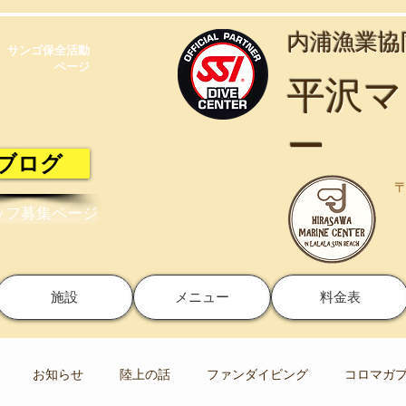
​内浦漁業
サンゴ保全活動​
ページ
​平沢
ー
ブログ
〒
ッフ募集ページ
施設
メニュー
料金表
お知らせ
陸上の話
ファンダイビング
コロマガ