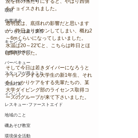
況を目の当たりにすると、やはり西側
をチョイスされました。
取材
作業潜水
透明度は、底揺れの影響だと思います
が、昨日よりダウンしてしまい、概ね2
いつもとは違う業務
～6mくらいになってしまいました。
キャンプ
水温は20～22℃と、こちらは昨日とほ
自然体験学習
ぼ同じでした。
バーベキュー
そして今日は若きダイバーになろうと
スタッフが思うこと
チャレンジする大学生の新1年生、それ
をしっかりケアをする先輩たちの、某
安全対策
大学ダイビング部のライセンス取得コ
イベント
ースのグループが来て下さいました。
レスキュー･ファーストエイド
地域のこと
磯あそび教室
環境保全活動