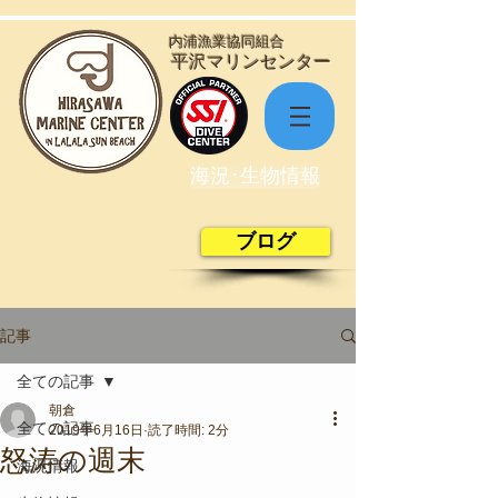
​内浦漁業協同組合
​平沢マリンセンター
海況･生物情報
ブログ
記事
全ての記事
朝倉
全ての記事
2019年6月16日
読了時間: 2分
怒涛の週末
海況情報