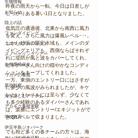
生物情報
昨夜の雨天から一転、今日は日差しが
お知らせ
しっかりある暑い1日となりました。
陸上の話
低気圧の通過後、北東から南西に風力
ファンダイビング
を変え、さらに風力は爆風レベル･･･。
しかし砂浜の限定水域も、メインのダ
コロマガプロジェクト
イビングエリアも、西側ならばそれぞ
スノーケリングツアー
れに堤防が風と波をカバーしてくれ、
自然環境保全
ビギナーさん向けの穏やかなコンディ
ションをキープしてくれました。
ワカメの養殖
一方、東側のエントリー口にはさすが
星空観察
に多少の風波がみられましたが、キケ
ンというレベルには至らず、少なくて
海を楽しむアイテム
も多少経験のあるダイバーさんであれ
アカモク養殖実験
ば、楽勝にエントリー/エキジットがで
学校教育
きるレベルで収まりました。
伊豆半島ジオパーク
でも殆ど多くの各チームの方々は、海
サンゴの保全活動