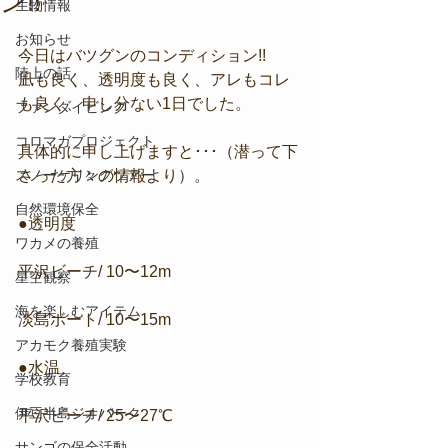
ン!!
生物情報
お知らせ
今日はバツグンのコンディション!!
陸上の話
凪も良く、透明度も良く、アレもコレ
も良く、申し分ない1日でした。
ファンダイビング
コロマガプロジェクト
具体的に申し上げますと･･･（潜って下
スノーケリングツアー
さった方々の情報より）。
自然環境保全
●透明度
ワカメの養殖
平沢ビーチ/ 10〜12m
星空観察
海を楽しむアイテム
淡島ボート/ 10〜15m
アカモク養殖実験
●水温
学校教育
伊豆半島ジオパーク
平沢ビーチ/ 25〜27℃
サンゴの保全活動