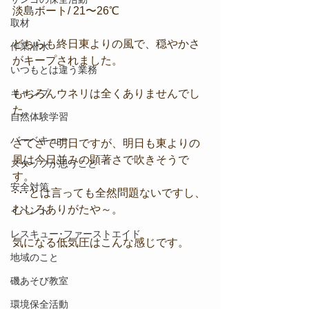
淡島ボート/ 21〜26℃
取材
どちらも終日東よりの風で、穏やかさ
作業潜水
がキープされました。
いつもとは違う業務
キャンプ
もちろんウネリは全くありませんでし
た。
自然体験学習
バーベキュー
さてさて明日ですが、明日も東よりの
風は今日並みの顕著さで吹きそうで
スタッフが思うこと
す。
安全対策
･･･とは言っても全然問題ないですし、
むしろありがたや～。
イベント
レスキュー･ファーストエイド
気になる低気圧はこんな感じです。
地域のこと
磯あそび教室
環境保全活動