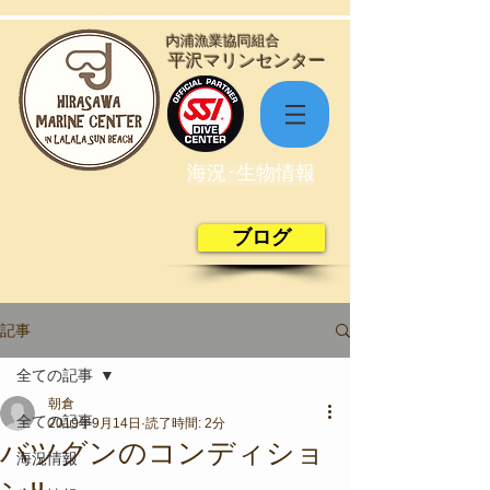
​内浦漁業協同組合
​平沢マリンセンター
海況･生物情報
ブログ
記事
全ての記事
朝倉
全ての記事
2019年9月14日
読了時間: 2分
バツグンのコンディショ
海況情報