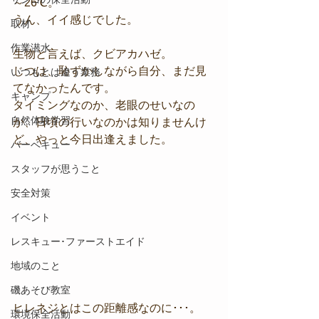
～26℃。
うん、イイ感じでした。
取材
作業潜水
生物と言えば、クビアカハゼ。
じつは、恥ずかしながら自分、まだ見
いつもとは違う業務
てなかったんです。
キャンプ
タイミングなのか、老眼のせいなの
自然体験学習
か、日頃の行いなのかは知りませんけ
ど、やっと今日出逢えました。 
バーベキュー
スタッフが思うこと
安全対策
イベント
レスキュー･ファーストエイド
地域のこと
磯あそび教室
ヒレネジとはこの距離感なのに･･･。
環境保全活動