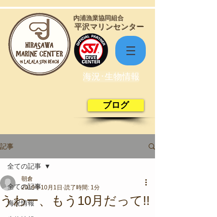
​内浦漁業協同組合
​平沢マリンセンター
海況･生物情報
ブログ
記事
全ての記事
朝倉
全ての記事
2019年10月1日
読了時間: 1分
うわー、もう10月だって!!
海況情報