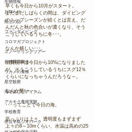
生物情報
早くも今日から10月がスタート。
お知らせ
まだまだしばらくの間は、ダイビング
のトップシーズンが続くとは言え、だ
陸上の話
んだんと秋の色合いが濃くなり、そう
ファンダイビング
こうしているうちに冬･･･。
コロマガプロジェクト
なんか嬉しい･･･。
スノーケリングツアー
自然環境保全
消費税率は今日から10%になりました
が、そうこうしているうちにスグ12％
ワカメの養殖
くらいになっちゃうんだろうな～。
星空観察
なんか酷い･･･。
海を楽しむアイテム
アカモク養殖実験
･･･ってことで今日の海。
学校教育
凪っぷりは上々、透明度もまずまず
伊豆半島ジオパーク
上々の8～10mくらい、水温は高めの25
サンゴの保全活動