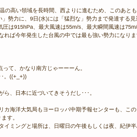
水温の高い領域を長時間、西よりに進むため、このあとも
強い」勢力に、9日(水)には「猛烈な」勢力まで発達する
気圧は915hPa、最大風速は55m/s、最大瞬間風速は75m
なれば今年発生した台風の中では最も強い勢力になりま
地点って、かなり南方じゃーーーん。
。((+_+))
がら、日本に近づいてきそうだし･･･。
リカ海洋大気局もヨーロッパ中期予報センターも、この
ります。
タイミングと場所は、日曜日の午後もしくは夜、紀伊半