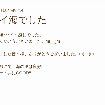
日
読了時間: 2分
境保全
ワカメの養殖
星空観察
海を楽しむアイテム
イ海でした
サンゴの保全活動
取材
作業潜水
いつもとは違
海･･･イイ感じでした。
がとうございました。m(__)m
スタッフが思うこと
安全対策
イベント
レスキュー
ました皆々様、ありがとうございました。m(__)m
風にて、海の凪は良好!!
環境保全活動
施設
水中技術実証フィールド
ト共にGOOD!!