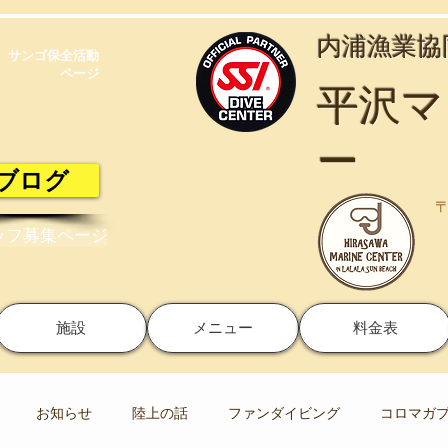
​内浦漁業
サンゴ保全活動​
ページ
​平沢
ー
ブログ
〒
ッフ募集ページ
施設
メニュー
料金表
お知らせ
陸上の話
ファンダイビング
コロマガ