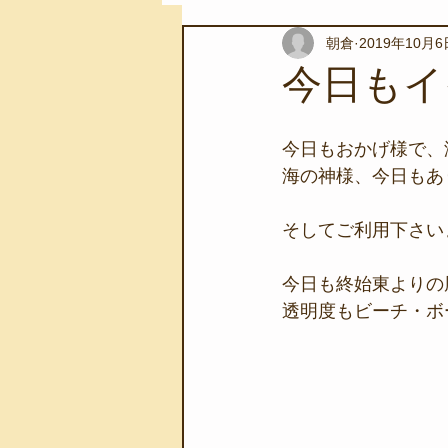
朝倉
2019年10月6
スノーケリングツアー
自然環
今日もイ
学校教育
伊豆半島ジオパーク
今日もおかげ様で、
海の神様、今日もあり
自然体験学習
バーベキュー
そしてご利用下さい
今日も終始東よりの
地域のこと
磯あそび教室
透明度もビーチ・ボー