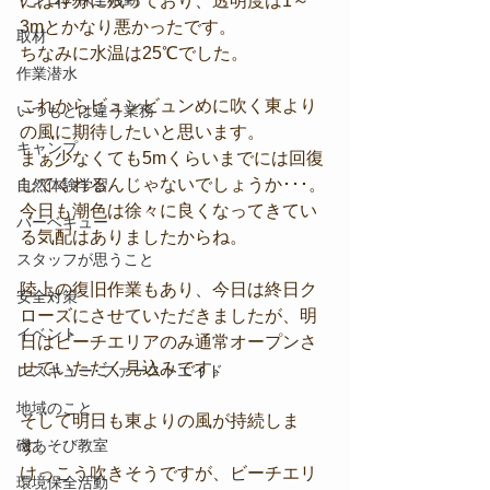
には存分に残っており、透明度は1～
3mとかなり悪かったです。
取材
ちなみに水温は25℃でした。
作業潜水
これからビュンビュンめに吹く東より
いつもとは違う業務
の風に期待したいと思います。
キャンプ
まぁ少なくても5mくらいまでには回復
してくれるんじゃないでしょうか･･･。
自然体験学習
今日も潮色は徐々に良くなってきてい
バーベキュー
る気配はありましたからね。
スタッフが思うこと
陸上の復旧作業もあり、今日は終日ク
安全対策
ローズにさせていただきましたが、明
イベント
日はビーチエリアのみ通常オープンさ
せていただく見込みです。
レスキュー･ファーストエイド
地域のこと
そして明日も東よりの風が持続しま
磯あそび教室
す。
けっこう吹きそうですが、ビーチエリ
環境保全活動