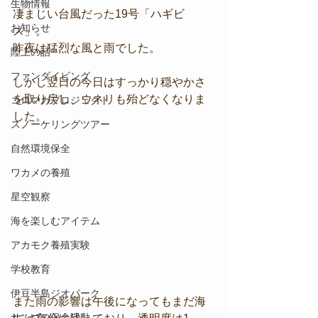
生物情報
凄まじい台風だった19号「ハギビ
お知らせ
ス」。
昨夜は猛烈な風と雨でした。
陸上の話
ファンダイビング
しかし翌日の今日はすっかり穏やかさ
を取り戻し、ウネリも殆どなくなりま
コロマガプロジェクト
した。
スノーケリングツアー
自然環境保全
ワカメの養殖
星空観察
海を楽しむアイテム
アカモク養殖実験
学校教育
伊豆半島ジオパーク
また雨の影響は午後になってもまだ海
サンゴの保全活動