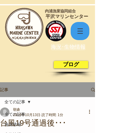
​内浦漁業協同組合
​平沢マリンセンター
海況･生物情報
ブログ
記事
全ての記事
朝倉
全ての記事
2019年10月13日
読了時間: 1分
台風19号通過後･･･
海況情報