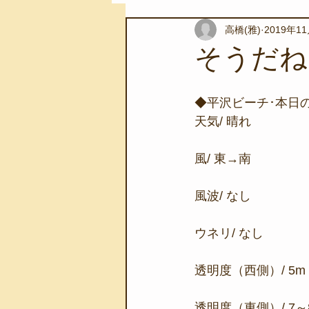
高橋(雅)
2019年1
スノーケリングツアー
自然環
そうだね
学校教育
伊豆半島ジオパーク
◆平沢ビーチ･本日
天気/ 晴れ
自然体験学習
バーベキュー
風/ 東→南
風波/ なし
地域のこと
磯あそび教室
ウネリ/ なし
透明度（西側）/ 5m
透明度（東側）/ 7～