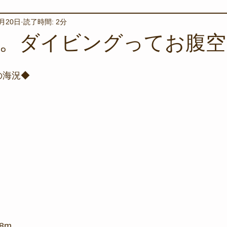
1月20日
読了時間: 2分
境保全
ワカメの養殖
星空観察
海を楽しむアイテム
。ダイビングってお腹空
サンゴの保全活動
取材
作業潜水
いつもとは違
の海況◆
スタッフが思うこと
安全対策
イベント
レスキュー
環境保全活動
施設
水中技術実証フィールド
8m