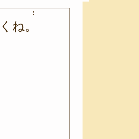
アカモク養殖実験
くね。
う業務
キャンプ
･ファーストエイド