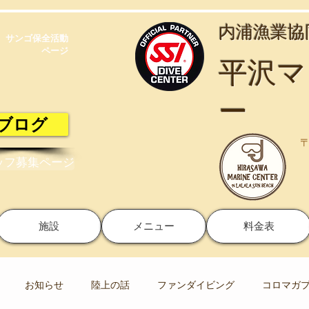
​内浦漁業
サンゴ保全活動​
ページ
​平沢
ー
ブログ
〒
ッフ募集ページ
施設
メニュー
料金表
お知らせ
陸上の話
ファンダイビング
コロマガ