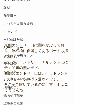
取材
作業潜水
いつもとは違う業務
キャンプ
自然体験学習
東側エントリー口は潮をかぶってお
バーベキュー
り、浮桟橋に係留してあるボートも揺
スタッフが思うこと
れ揺れ。
ですが、エントリー・エキジットには
安全対策
全く問題の無い平沢。
イベント
西側のエントリー口は、ヘッドランド
にブロックされてフラットです。
レスキュー･ファーストエイド
そこそこ吹いているのに、富士山は見
地域のこと
えませんねー
磯あそび教室
環境保全活動