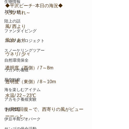
生物情報
◆平沢ビーチ･本日の海況◆
お知らせ
天気/ 晴れ～
陸上の話
風/ 西より
ファンダイビング
風波/ あり
コロマガプロジェクト
スノーケリングツアー
ウネリ/ 少々
自然環境保全
透明度（西側）/ 7～8m
ワカメの養殖
星空観察
透明度（東側）/ 8～10m
海を楽しむアイテム
水温/ 22～23℃
アカモク養殖実験
学校教育
お天気回復～で、西寄りの風がビュー
ーーっと。
伊豆半島ジオパーク
サンゴの保全活動