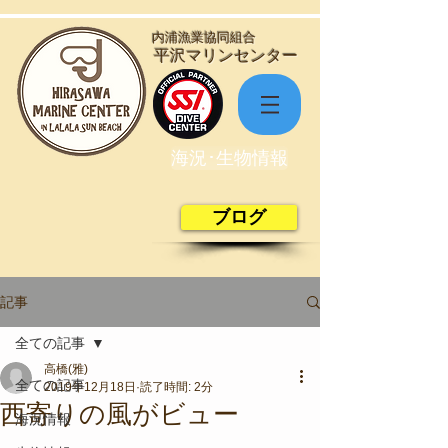
​内浦漁業協同組合
​平沢マリンセンター
海況･生物情報
ブログ
記事
全ての記事
高橋(雅)
全ての記事
2019年12月18日
読了時間: 2分
西寄りの風がビュー
海況情報