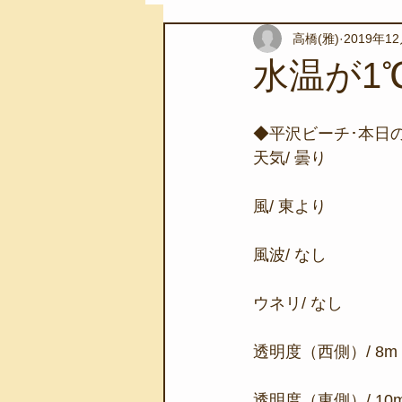
高橋(雅)
2019年1
スノーケリングツアー
自然環
水温が1
学校教育
伊豆半島ジオパーク
◆平沢ビーチ･本日
天気/ 曇り
自然体験学習
バーベキュー
風/ 東より
風波/ なし
地域のこと
磯あそび教室
ウネリ/ なし
透明度（西側）/ 8m
透明度（東側）/ 10