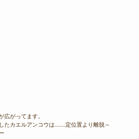
が広がってます。
たカエルアンコウは.......定位置より離脱～
ー