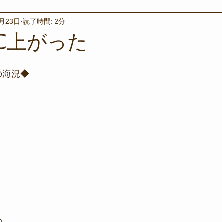
2月23日
読了時間: 2分
境保全
ワカメの養殖
星空観察
海を楽しむアイテム
℃上がった
サンゴの保全活動
取材
作業潜水
いつもとは違
の海況◆
スタッフが思うこと
安全対策
イベント
レスキュー
環境保全活動
施設
水中技術実証フィールド
m