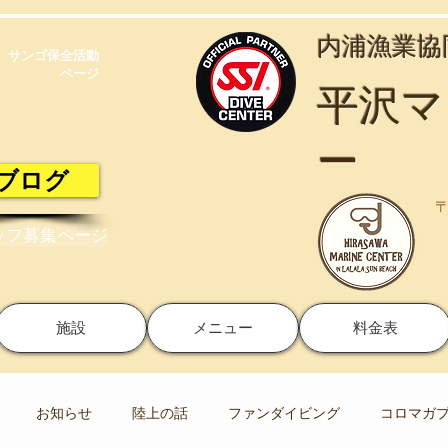
​内浦漁業
サンゴ保全活動​
ページ
​平沢
ー
ブログ
〒
ッフ募集ページ
施設
メニュー
料金表
お知らせ
陸上の話
ファンダイビング
コロマガ