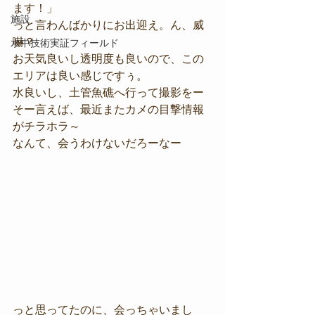
ます！」
施設
っと言わんばかりにお出迎え。ん、威
嚇？
水中技術実証フィールド
お天気良いし透明度も良いので、この
エリアは良い感じですぅ。
水良いし、土管魚礁へ行って撮影をー
そー言えば、最近またカメの目撃情報
がチラホラ～
なんて、会うわけないだろーなー
っと思ってたのに、会っちゃいまし