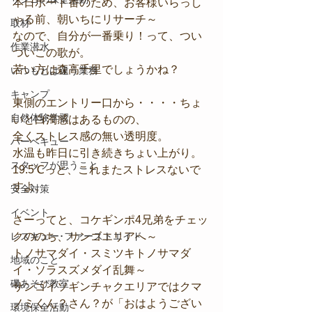
本日ボート番のため、お客様いらっし
ゃる前、朝いちにリサーチ～
取材
なので、自分が一番乗り！って、つい
作業潜水
ついこの歌が。
若い方は森高千里でしょうかね？
いつもとは違う業務
キャンプ
東側のエントリー口から・・・・ちょ
自然体験学習
いと白濁感はあるものの、
全くストレス感の無い透明度。
バーベキュー
水温も昨日に引き続きちょい上がり。
スタッフが思うこと
19.5℃っと、これまたストレスないで
すよ。
安全対策
イベント
さーってと、コケギンポ4兄弟をチェッ
レスキュー･ファーストエイド
クののち、サンゴエリアへ～
トノサマダイ・スミツキトノサマダ
地域のこと
イ・ソラスズメダイ乱舞～
磯あそび教室
サンゴイソギンチャクエリアではクマ
ノミくん？さん？が「おはようござい
環境保全活動