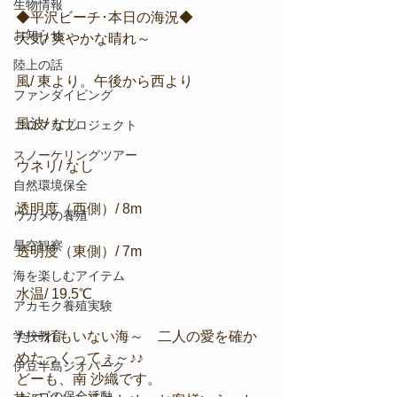
生物情報
◆平沢ビーチ･本日の海況◆
お知らせ
天気/ 爽やかな晴れ～
陸上の話
風/ 東より。午後から西より
ファンダイビング
風波/ なし
コロマガプロジェクト
スノーケリングツアー
ウネリ/ なし
自然環境保全
透明度（西側）/ 8m
ワカメの養殖
星空観察
透明度（東側）/ 7m
海を楽しむアイテム
水温/ 19.5℃
アカモク養殖実験
学校教育
だーれもいない海～　二人の愛を確か
めたっくってぇ～♪♪
伊豆半島ジオパーク
どーも、南 沙織です。
サンゴの保全活動