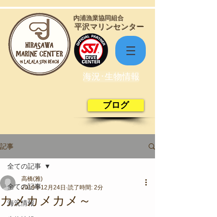
​内浦漁業協同組合
​平沢マリンセンター
海況･生物情報
ブログ
記事
全ての記事
高橋(雅)
全ての記事
2019年12月24日
読了時間: 2分
カメカメカメ～
海況情報